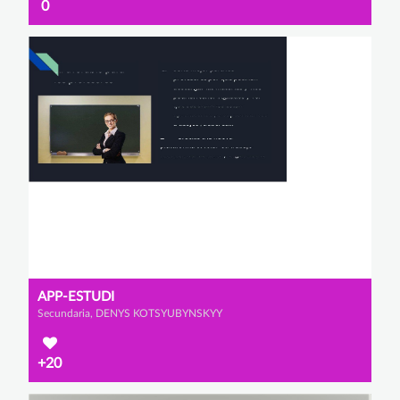
0
APP-ESTUDI
Secundaria, DENYS KOTSYUBYNSKYY
+20