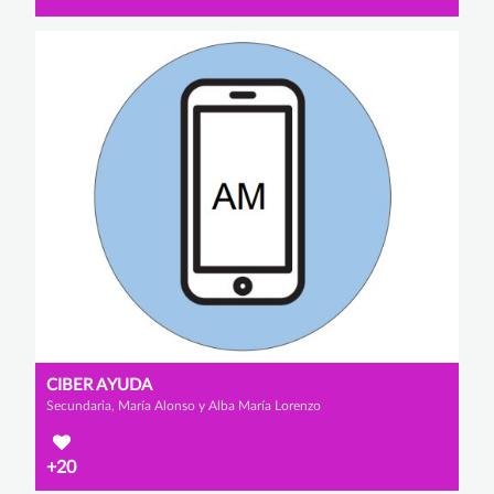
CIBER AYUDA
Secundaria, María Alonso y Alba María Lorenzo
+20