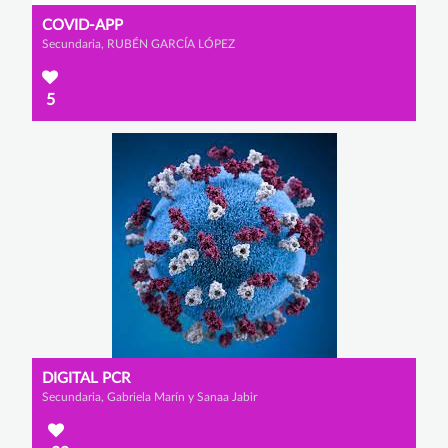
COVID-APP
Secundaria, RUBÉN GARCÍA LÓPEZ
5
DIGITAL PCR
Secundaria, Gabriela Marín y Sanaa Jabir