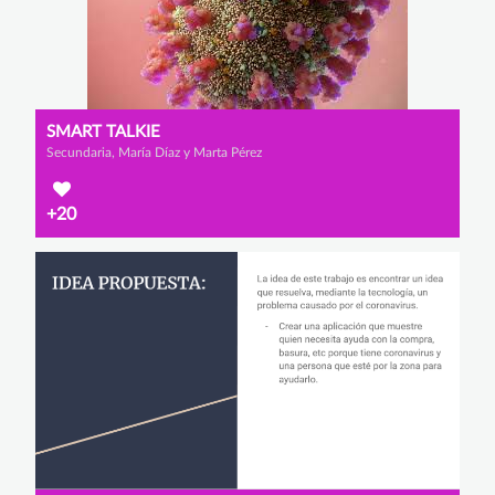
SMART TALKIE
Secundaria, María Díaz y Marta Pérez
+20