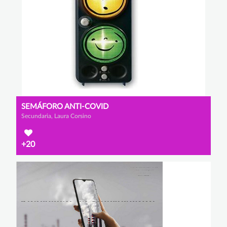
SEMÁFORO ANTI-COVID
Secundaria, Laura Corsino
+20