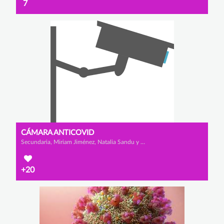
7
CÁMARA ANTICOVID
Secundaria, Miriam Jiménez, Natalia Sandu y María Vélez
+20