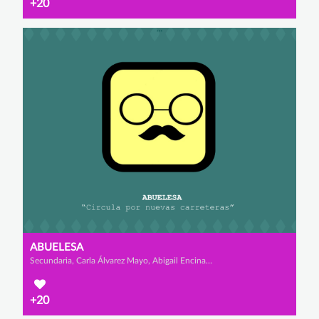
+20
ABUELESA
Secundaria, Carla Álvarez Mayo, Abigail Encinas Serrano y Lucía García del Prado
+20