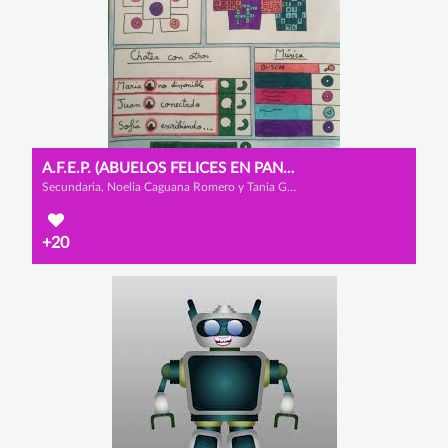
A.F.E.P. (ABUELOS FELICES EN PANDEMIA)
Secundaria, Noelia Caguana Romero y Tania González Tantau
+20