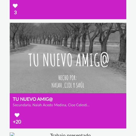
3
TU NUEVO AMIG@
Secundaria, Naiah Acedo Medina, Cloe Celestino de la Cruz Cobo de Guzmán y Saúl Muñoz Seoane
+20