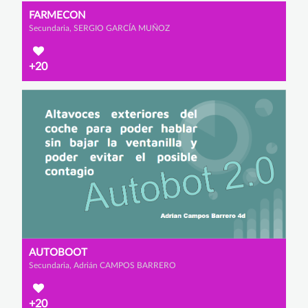
FARMECON
Secundaria, SERGIO GARCÍA MUÑOZ
+20
AUTOBOOT
Secundaria, Adrián CAMPOS BARRERO
+20