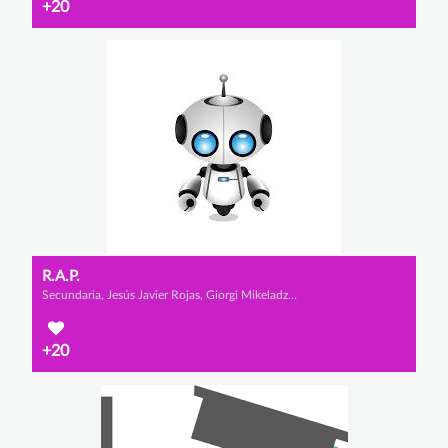
+20
R.A.P.
Secundaria, Jesús Javier Rojas, Giorgi Mikeladze y Alejandro Rivas
+20