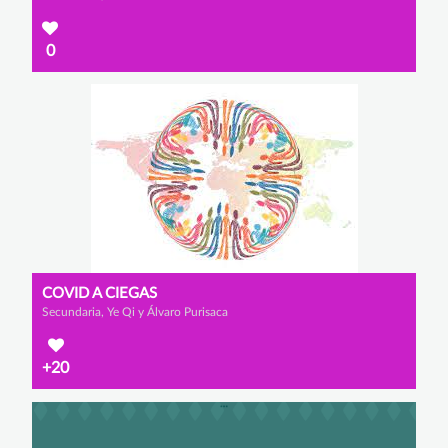
0
COVID A CIEGAS
Secundaria, Ye Qi y Álvaro Purisaca
+20