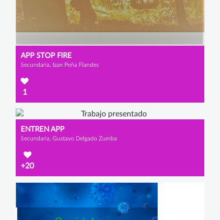
APP STOP FIRE
Secundaria, Izan Peña Flandes
1
ENTREN APP
Secundaria, Gustavo Delgado Zumba
+20