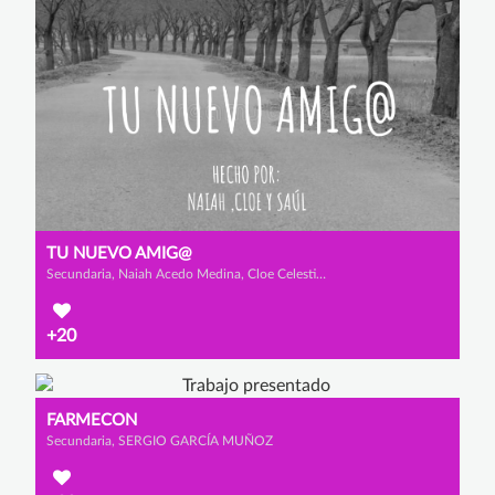
TU NUEVO AMIG@
Secundaria, Naiah Acedo Medina, Cloe Celestino de la Cruz Cobo de Guzmán y Saúl Muñoz Seoane
+20
FARMECON
Secundaria, SERGIO GARCÍA MUÑOZ