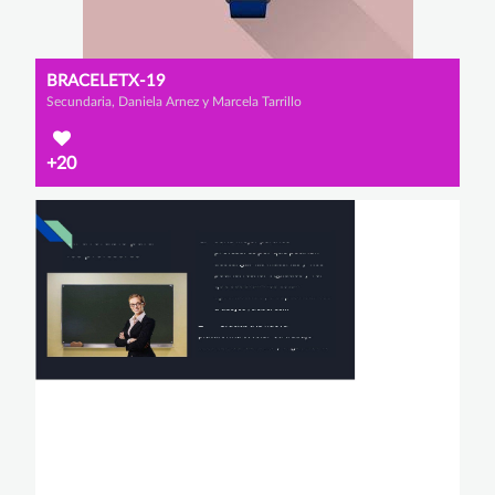
BRACELETX-19
Secundaria, Daniela Arnez y Marcela Tarrillo
+20