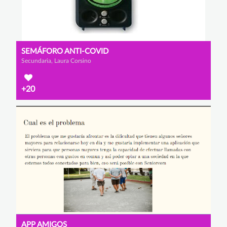
SEMÁFORO ANTI-COVID
Secundaria, Laura Corsino
+20
APP AMIGOS