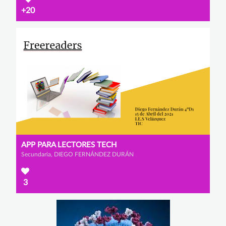
+20
APP PARA LECTORES TECH
Secundaria, DIEGO FERNÁNDEZ DURÁN
3