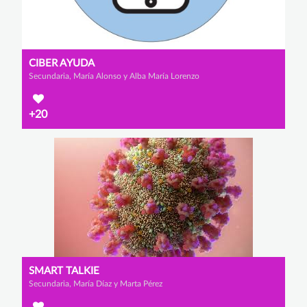
CIBER AYUDA
Secundaria, María Alonso y Alba María Lorenzo
+20
SMART TALKIE
Secundaria, María Díaz y Marta Pérez