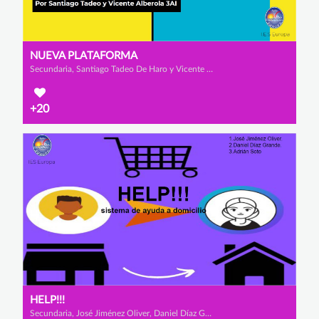
NUEVA PLATAFORMA
Secundaria, Santiago Tadeo De Haro y Vicente Alberola Rodríguez
+20
HELP!!!
Secundaria, José Jiménez Oliver, Daniel Díaz Grande y Adrian Soto Hernández