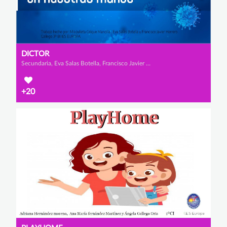
DICTOR
Secundaria, Eva Salas Botella, Francisco Javier Gallego Herrero y Mia Julieta Colque Mancilla
+20