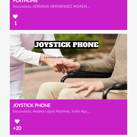
PLAYHOME
Secundaria, ADRIANA HERNÁNDEZ MORENO, ÁNGELA GALLEGO ORTS y ANA MARÍA FERNÁNDEZ MARTÍNEZ
1
JOYSTICK PHONE
Secundaria, Andrea López Martínez, Sofía Agudo Fernández y Anabel Cánovas Mateo
+20