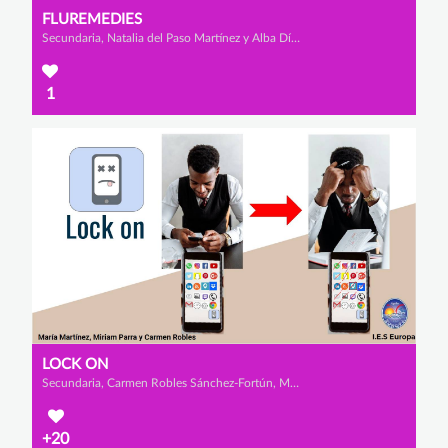
FLUREMEDIES
Secundaria, Natalia del Paso Martínez y Alba Díaz Quiñonero
1
LOCK ON
Secundaria, Carmen Robles Sánchez-Fortún, Miriam Parra Sánchez y María Martínez López
+20