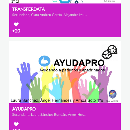
TRANSFERDATA
Secundaria, Clara Andreu García, Alejandro Mula López y Mª Carmen Sánchez Escarabajal
+20
AYUDAPRO
Secundaria, Laura Sánchez Rondán, Ángel Hernández Asensio y Arhoa Soto Jordán