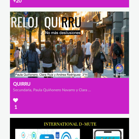
+20
QUIRRU
Secundaria, Paula Quiñonero Navarro y Clara Ruiz Salas
1