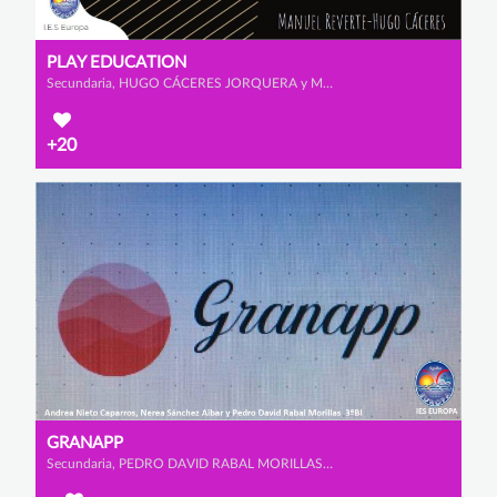
PLAY EDUCATION
Secundaria, HUGO CÁCERES JORQUERA y MANUEL REVERTE VIÚDEZ
+20
GRANAPP
Secundaria, PEDRO DAVID RABAL MORILLAS, ANDREA NIETO CAPARROS y NEREA SÁNCHEZ AIBAR