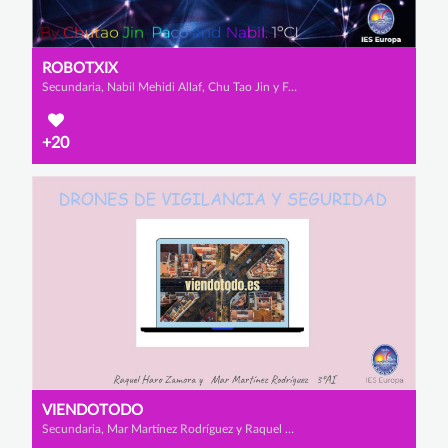
ROBOTXIX
Secundaria, Nabil Mehidi Allaf, Chu Tao Jin y Francisco Castro Martínez
+20
VIENDOTODO
Secundaria, Mar Martínez Rodríguez y Raquel Haro Zamora