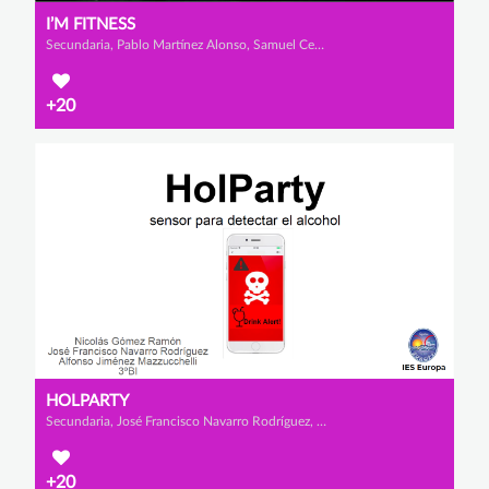
I’M FITNESS
Secundaria, Pablo Martínez Alonso, Samuel Cegarrarra Vargas y Álvaro Martínez
+20
HOLPARTY
Secundaria, José Francisco Navarro Rodríguez, Nicolás Gómez Ramón y Alfonso Jiménez Mazzucchelli
+20