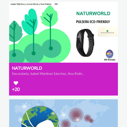
NATURWORLD
Secundaria, Isabel Martínez Sánchez, Ana Robles Collado y Lorena Mena Gavilán
+20