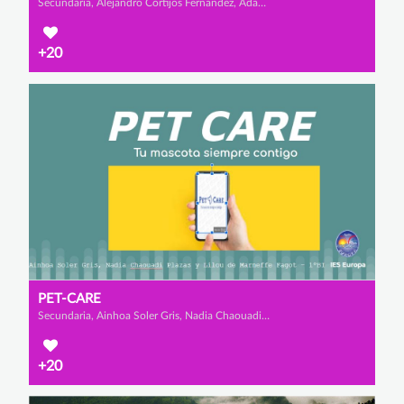
Secundaria, Alejandro Cortijos Fernández, Adam Bzizou Lamharmel y Manuel Reverte Arce
+20
PET-CARE
Secundaria, Ainhoa Soler Gris, Nadia Chaouadi Plazas y Lilou de Marneffe Fagot
+20