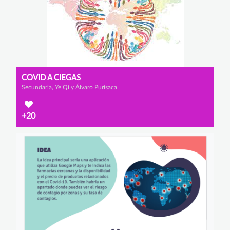
COVID A CIEGAS
Secundaria, Ye Qi y Álvaro Purisaca
+20