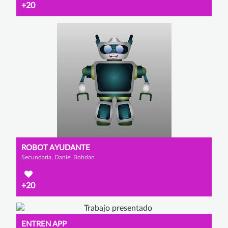
+20
ROBOT AYUDANTE
Secundaria, Daniel Bohdan
+20
ENTREN APP