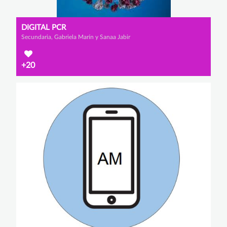
DIGITAL PCR
Secundaria, Gabriela Marín y Sanaa Jabir
+20