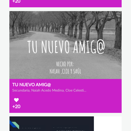
+20
TU NUEVO AMIG@
Secundaria, Naiah Acedo Medina, Cloe Celestino de la Cruz Cobo de Guzmán y Saúl Muñoz Seoane
+20