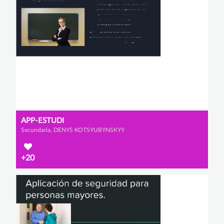
APP-ESTUDI
Secundaria, DENYS KOTSYUBYNSKYY
+20