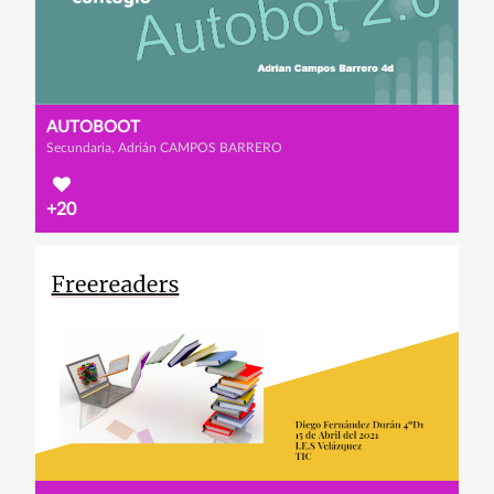
AUTOBOOT
Secundaria, Adrián CAMPOS BARRERO
+20