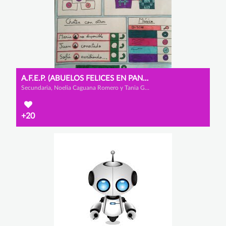
A.F.E.P. (ABUELOS FELICES EN PANDEMIA)
Secundaria, Noelia Caguana Romero y Tania González Tantau
+20