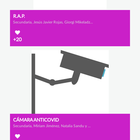
R.A.P.
Secundaria, Jesús Javier Rojas, Giorgi Mikeladze y Alejandro Rivas
+20
CÁMARA ANTICOVID
Secundaria, Miriam Jiménez, Natalia Sandu y María Vélez