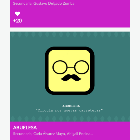
Secundaria, Gustavo Delgado Zumba
+20
ABUELESA
Secundaria, Carla Álvarez Mayo, Abigail Encinas Serrano y Lucía García del Prado