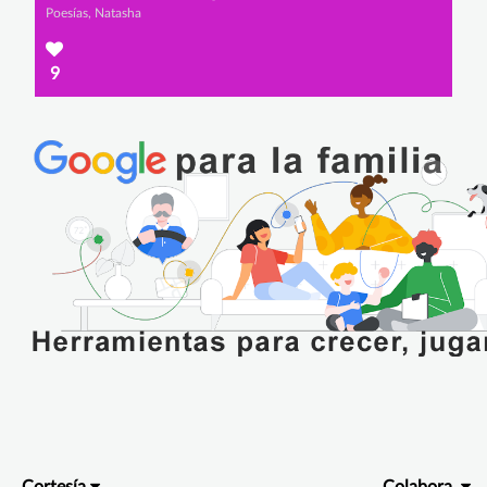
Poesías, Natasha
9