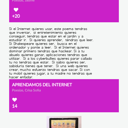
Poesías, Jaume
+20
APRENDAMOS DEL INTERNET
Poesías, Crisa Sofia
14