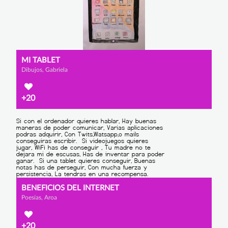
MI TABLET
Dibujos, Gabriela
+20
BENEFICIOS DEL INTERNET
Poesías, Aroa
+20