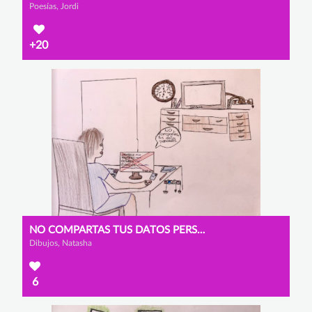
Poesías, Jordi
+20
NO COMPARTAS TUS DATOS PERSONALES
Dibujos, Natasha
6