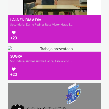
LA IA EN DIA A DIA
Secundaria, Dante Resines Ruiz, Víctor Heras Sedano y Iván Tajadura Palacios
+20
SUGRA
Secundaria, Ainhoa Arreba Gadea, Gisela Viso Ramos y Gorka Villanueva López
+20