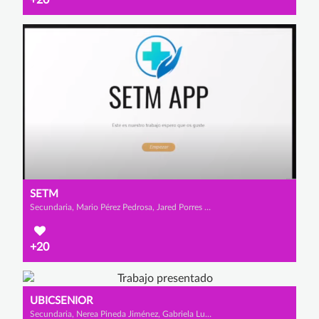
+20
SETM
Secundaria, Mario Pérez Pedrosa, Jared Porres Piñar y Miguel Alcalde Benito
+20
UBICSENIOR
Secundaria, Nerea Pineda Jiménez, Gabriela Luque Barahona y Carla Gómez Tello