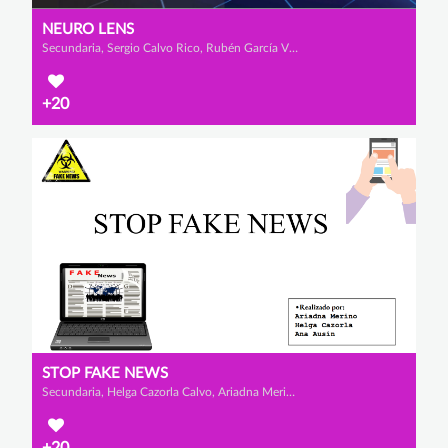
NEURO LENS
Secundaria, Sergio Calvo Rico, Rubén García Villaescusa y Renato Rodríguez López
+20
STOP FAKE NEWS
Secundaria, Helga Cazorla Calvo, Ariadna Merino García y Ana Ausín Ausín