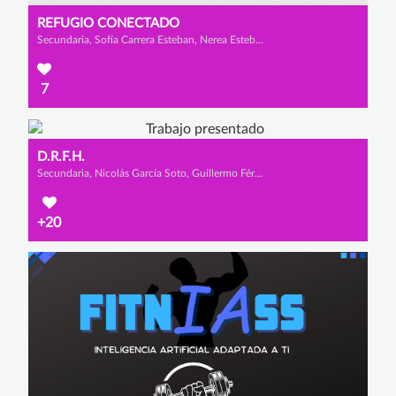
REFUGIO CONECTADO
Secundaria, Sofía Carrera Esteban, Nerea Esteban Martínez y Valeria Grande Sánchez
7
D.R.F.H.
Secundaria, Nicolás García Soto, Guillermo Férnandez García y Miguel Aguado Ceballos
+20