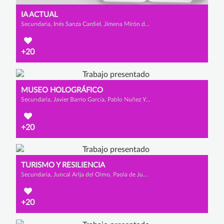
IA ACTUAL
Secundaria, Inés Sanza Cardiel, Jimena Mirón de los Mozos y Abel Martínez Barriuso
+20
MUSEO HOLOGRÁFICO
Secundaria, Javier Barrio García, Pablo Nuñez Yudego y Álex Villaquirán Santamaría
+20
TURISMO Y RESILIENCIA
Secundaria, Juncal Arija del Olmo, Paola de Juan Martín y Andrea Sanza Cardiel
+20