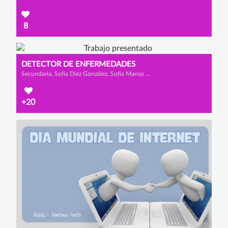
8
DETECTOR DE ENFERMEDADES
Secundaria, Sofía Díez González, Sofía Manso San José y Ana Pérez Pedreguera
+20