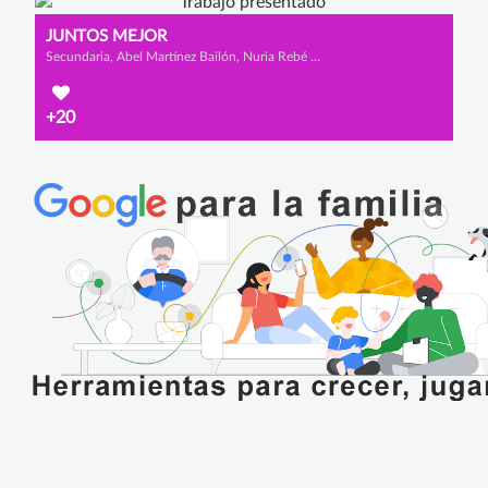
JUNTOS MEJOR
Secundaria, Abel Martínez Bailón, Nuria Rebé Romo y Andrea Prado Gómez
+20