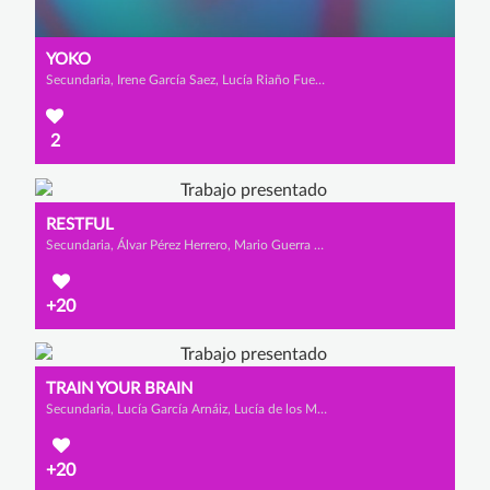
YOKO
Secundaria, Irene García Saez, Lucía Riaño Fuente y Paula Sedano Dorao
2
RESTFUL
Secundaria, Álvar Pérez Herrero, Mario Guerra Rodríguez y Fernando Díez Martínez
+20
TRAIN YOUR BRAIN
Secundaria, Lucía García Arnáiz, Lucía de los Mozos Ibáñez y Diana Murillo Arce
+20