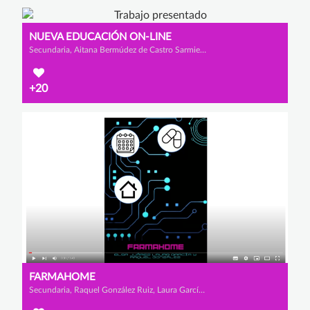
NUEVA EDUCACIÓN ON-LINE
Secundaria, Aitana Bermúdez de Castro Sarmiento, Lucía Tajadura Herrero y Isabel Santidrián Crespo
+20
FARMAHOME
Secundaria, Raquel González Ruiz, Laura García Rodrigo y Elsa Juárez Espino