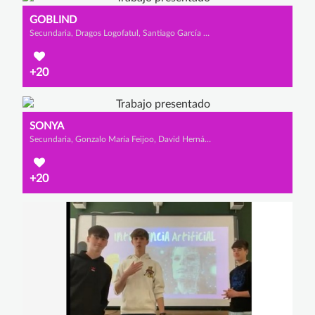
GOBLIND
Secundaria, Dragos Logofatul, Santiago García Oro y Pablo Navalón Díaz
+20
SONYA
Secundaria, Gonzalo María Feijoo, David Hernáiz García y Unay Cantabrana Rodríguez
+20