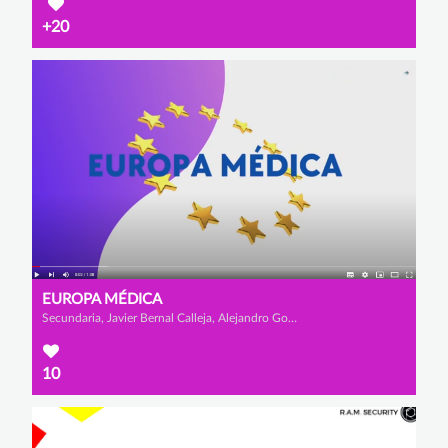
+20
EUROPA MÉDICA
Secundaria, Javier Bernal Calleja, Alejandro González Camarero y Adrián Martín López
10