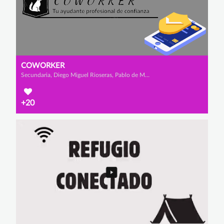
COWORKER
Secundaria, Diego Miguel Rioseras, Pablo de Miguel Burgos y Darío Lope Villegas
+20