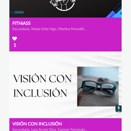
FITNIASS
Secundaria, María Ortiz Vigo, Martina Moradillo Diez y Iraia Villanueva López
1
VISIÓN CON INCLUSIÓN
Secundaria, Lara Arnáiz Díez, Carmen Fernández García y Martina Pérez Herrero