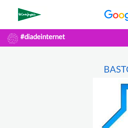
#diadeinternet
BAST