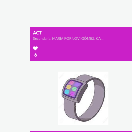
ACT
Secundaria, MARÍA FORNOVI GÓMEZ, CARLOTA LOPEZ ALBRECHT y LARA IGLESIAS PÉREZ
6