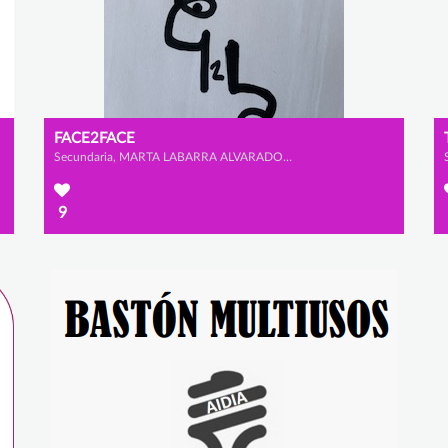
FACE2FACE
Secundaria, MARTA LABARRA ALVARADO y ÁNGELA VALBUENA PÉREZ
9