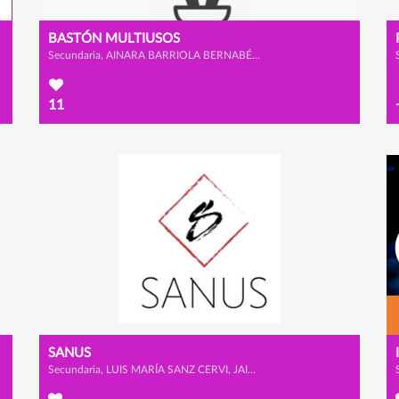
BASTÓN MULTIUSOS
Secundaria, AINARA BARRIOLA BERNABÉ y CLAUDIA LADRERO DE SANMILLÁN
11
SANUS
Secundaria, LUIS MARÍA SANZ CERVI, JAIME MATUTE PORRAS y ARNAU MATEO JARA