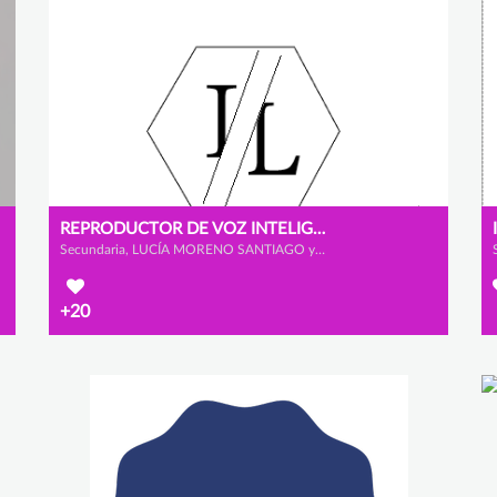
REPRODUCTOR DE VOZ INTELIGENTE
Secundaria, LUCÍA MORENO SANTIAGO y IRENE MELÉNDEZ RODRÍGUEZ
+20