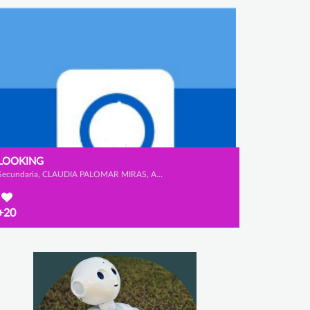
LOOKING
Secundaria, CLAUDIA PALOMAR MIRAS, ADRIANA VIDAURRE CALDERÓN y IGNACIO GARCÍA OJEDA
+20