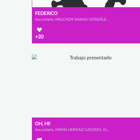
FEDERICO
Secundaria, MELCHOR BAIXAS GONZÁLEZ y ALEJANDRO SANZ CABRERIZO
+20
OH, HI!
Secundaria, MARÍA HERRÁIZ CÁCERES, ELSA CALVET MARTÍNEZ y AMAIA ROSA AYERDI