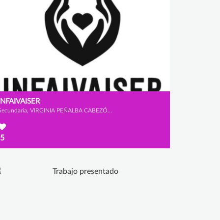
INFAIVAISER
Secundaria, VIRGINIA PEÑALBA CABEZÓN, CLAUDIA MORENO RINCÓN y SANDRA CAMACHO CAPELL
5