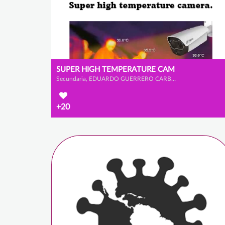
SUPER HIGH TEMPERATURE CAM
Secundaria, EDUARDO GUERRERO CARBALLO, ALEJANDRO CALLEJA GALVÁN y CHRISTIAN GARCÍA BASTARDO
+20