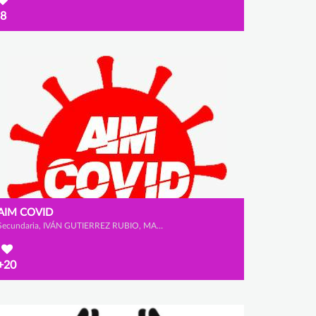
8
AIM COVID
Secundaria, IVÁN GUTIERREZ RUBIO, MARCO LÓPEZ GÓMEZ y ADRIÁN GARCÍA SANTAMARÍA
+20