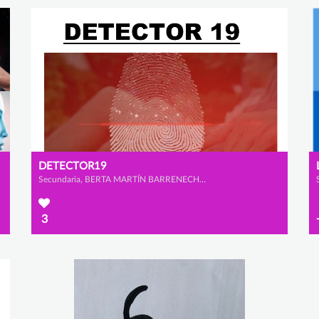
DETECTOR19
Secundaria, BERTA MARTÍN BARRENECHEA, CELIA FLORIANO VELASCO y LUCÍA GONZÁLEZ RAMOS
3