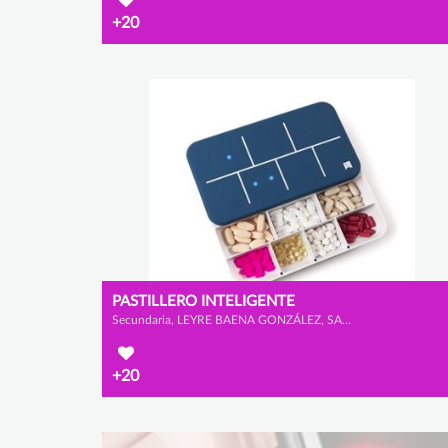
+20
PASTILLERO INTELIGENTE
Secundaria, LEYRE BAENA GONZÁLEZ, SARA TOMÉ LAMELAS y RUBEN MALILLOS GARCÍA
+20