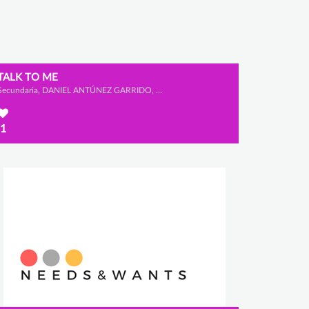
TALK TO ME
Secundaria, DANIEL ANTÚNEZ GARRIDO, PABLO MARTÍN BRAVO y PABLO TABOADA GONZÁLEZ
1