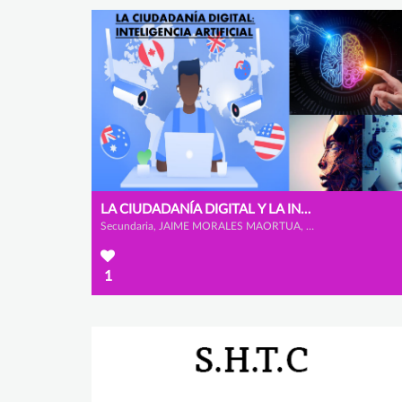
LA CIUDADANÍA DIGITAL Y LA INTELIGENCIA ARTIFICIAL
Secundaria, JAIME MORALES MAORTUA, MARIO MARCOS MATEOS y ÁLVARO GONZÁLEZ BENITO
1