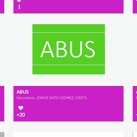
1
ABUS
Secundaria, JORGE SATO GÓMEZ, CRISTINA MALO ESCUDERO y JIMENA GIL VEGA
+20