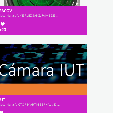
RACOV
Secundaria, JAIME RUIZ SANZ, JAIME DE ENA LLOBERA y ÁLVARO GARCÍA GUIMARAENS
+20
IUT
Secundaria, VICTOR MARTÍN BERNAL y DIEGO BLÁZQUEZ BANDEIRAS