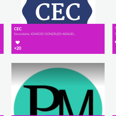
CEC
Secundaria, IGNACIO GONZÁLED-ADALID CHOZAS, JOSÉ GONZÁLEZ-ADALID LLABRÉS y ÁLVARO VALDÉS PIRIZ
+20