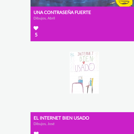
UNA CONTRASEÑA FUERTE
Dibujos, Abril
5
EL INTERNET BIEN USADO
Dibujos, José