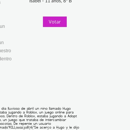
Isabel - 11 años, 6º B
a
Votar
 un
un
uestro
dentro