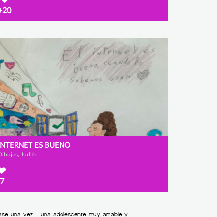
+20
INTERNET ES BUENO
Dibujos, Judith
7