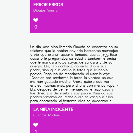
ERROR ERROR
Dibujos, Yousra
0
LA NIÑA INOCENTE
Cuentos, Michael
1