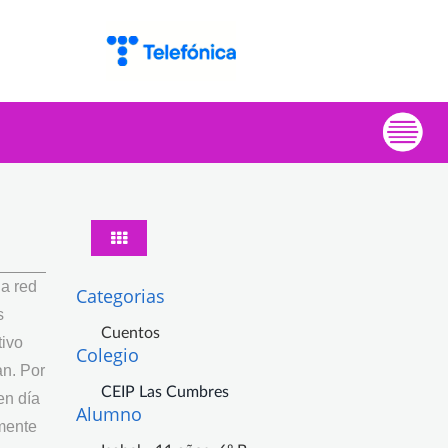
a red
Categorias
s
Cuentos
tivo
Colegio
an. Por
CEIP Las Cumbres
en día
Alumno
mente