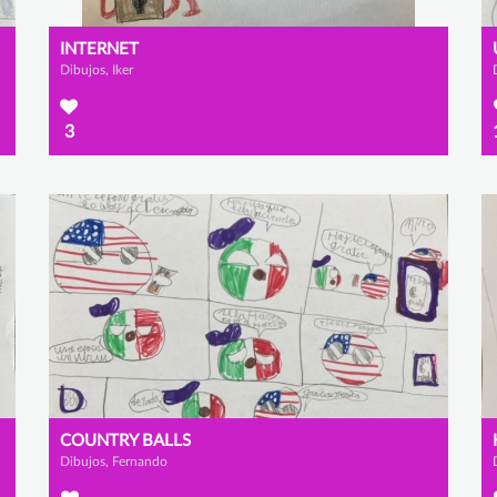
INTERNET
Dibujos, Iker
3
COUNTRY BALLS
Dibujos, Fernando