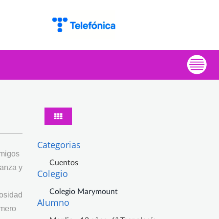
Categorias
amigos
Cuentos
ianza y
Colegio
Colegio Marymount
iosidad
Alumno
imero