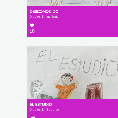
DESCONOCIDO
Dibujos, Emma Sofía
10
EL ESTUDIO
Dibujos, Emilio Jorge