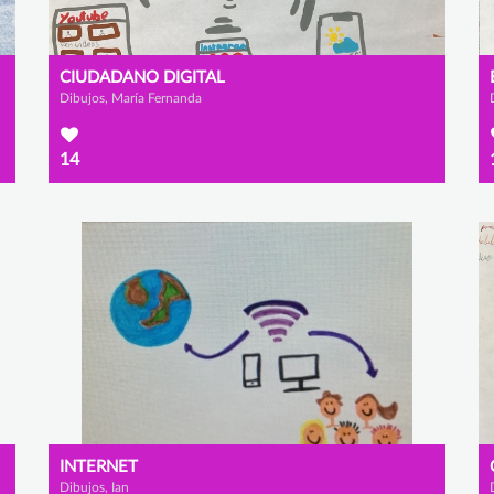
CIUDADANO DIGITAL
Dibujos, María Fernanda
14
INTERNET
Dibujos, Ian