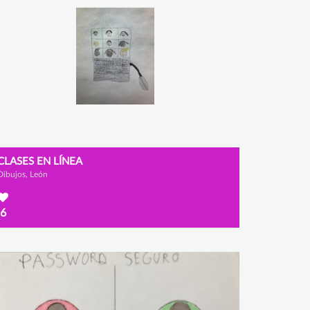
CLASES EN LÍNEA
Dibujos, León
6