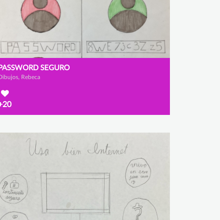
PASSWORD SEGURO
Dibujos, Rebeca
+20