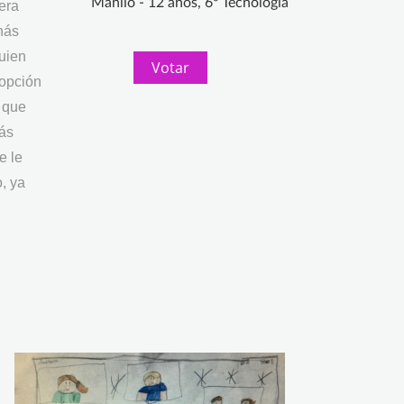
Manlio - 12 años, 6º Tecnología
era
nás
quien
Votar
 opción
o que
nás
e le
, ya