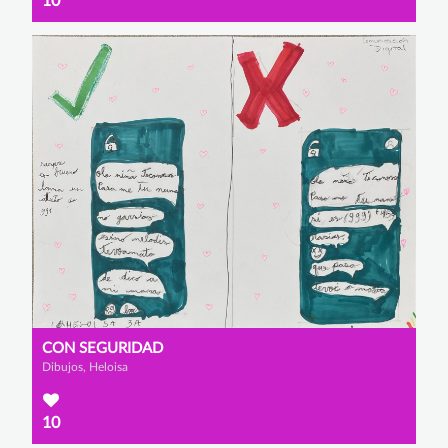
10
CON SEGURIDAD
Dibujos, Heloisa
10