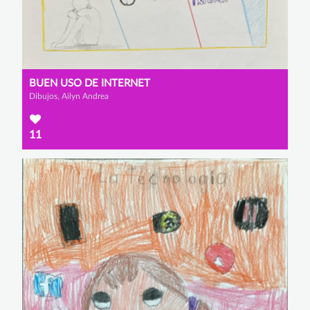
BUEN USO DE INTERNET
Dibujos, Ailyn Andrea
11