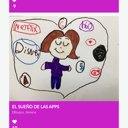
9
EL SUEÑO DE LAS APPS
Dibujos, Jimena