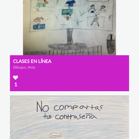
CLASES EN LÍNEA
Dibujos, Ania
1