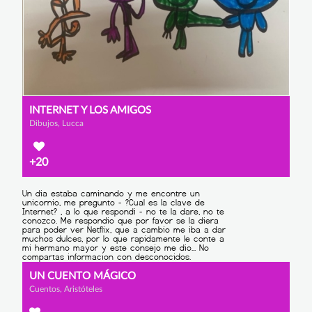
INTERNET Y LOS AMIGOS
Dibujos, Lucca
+20
UN CUENTO MÁGICO
Cuentos, Aristóteles