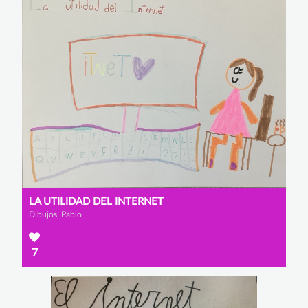
LA UTILIDAD DEL INTERNET
Dibujos, Pablo
7