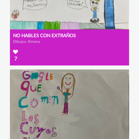
NO HABLES CON EXTRAÑOS
Dibujos, Ximena
7