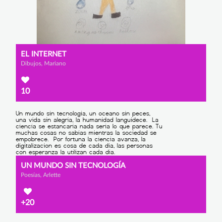
EL INTERNET
Dibujos, Mariano
10
UN MUNDO SIN TECNOLOGÍA
Poesías, Arlette
+20