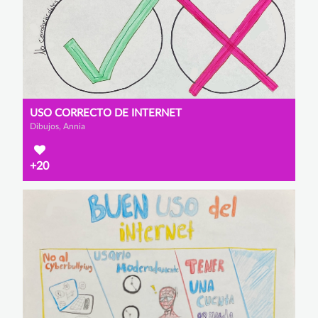
USO CORRECTO DE INTERNET
Dibujos, Annia
+20