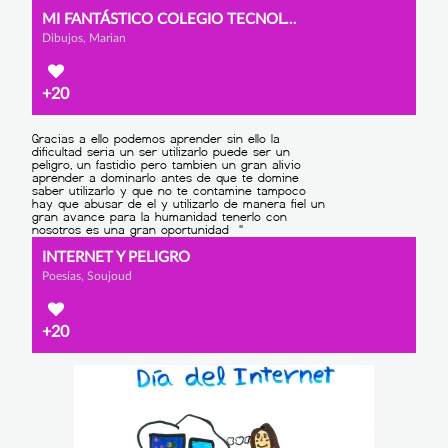
MI FANTÁSTICO COLEGIO TECNOLÓGICO
Dibujos, Marian
+20
INTERNET Y PELIGRO
Poesías, Soujoud
+20