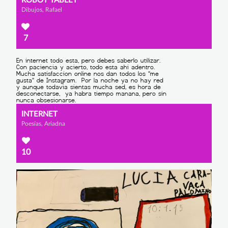
ROBOT TABLET
Dibujos, Rafael
7
INTERNET
Poesías, Ariadna
10