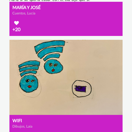
MARÍA Y JOSÉ
Cuentos, Lucía
+20
WIFI
Dibujos, Laia