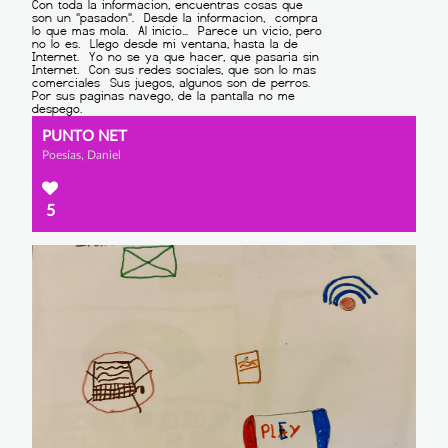
PUNTO NET
Poesías, Daniel
5