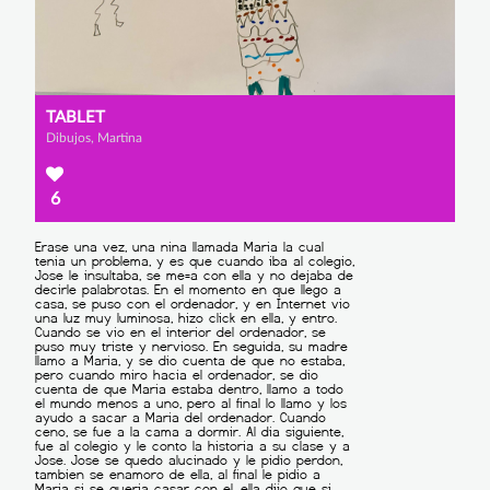
TABLET
Dibujos, Martina
6