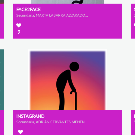
FACE2FACE
Secundaria, MARTA LABARRA ALVARADO y ÁNGELA VALBUENA PÉREZ
9
INSTAGRAND
Secundaria, ADRIÁN CERVANTES MENÉNDEZ, GONZALO GARCÍA FERNÁMDEZ y MARIO FAURA SANZ