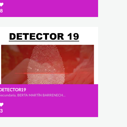
8
DETECTOR19
Secundaria, BERTA MARTÍN BARRENECHEA, CELIA FLORIANO VELASCO y LUCÍA GONZÁLEZ RAMOS
3