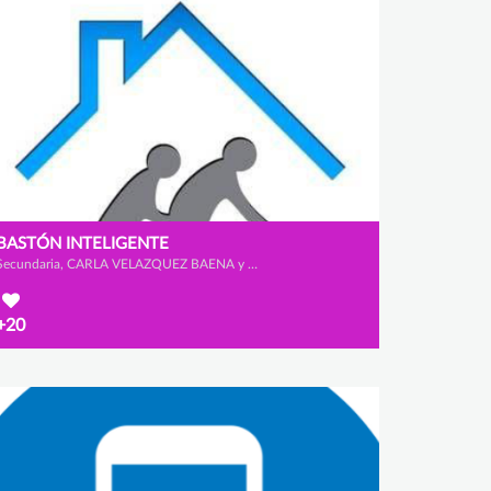
BASTÓN INTELIGENTE
Secundaria, CARLA VELAZQUEZ BAENA y ÁFRICA MORALES VISCASILLAS
+20