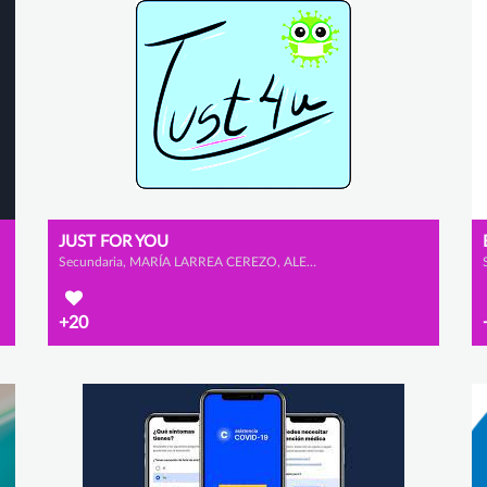
JUST FOR YOU
Secundaria, MARÍA LARREA CEREZO, ALEJANDRO ESCRIBANO GONZÁLEZ y ELDA MARTÍNEZ GONZÁLEZ
+20