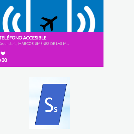
TELÉFONO ACCESIBLE
Secundaria, MARCOS JIMÉNEZ DE LAS MORAS, DANIEL BAÑOS PRATO y ÁLVARO LANNEGRAND LORENZO
+20