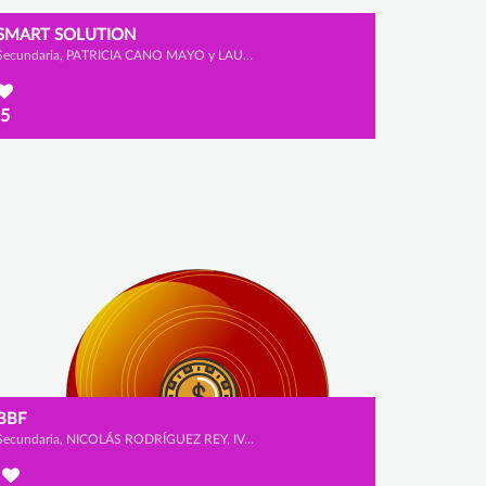
SMART SOLUTION
Secundaria, PATRICIA CANO MAYO y LAURA MORENO JUNQUERA
5
BBF
Secundaria, NICOLÁS RODRÍGUEZ REY, IVÁN PRADA DÍAZ y ADRIÁN RUBIO GUILLÉN