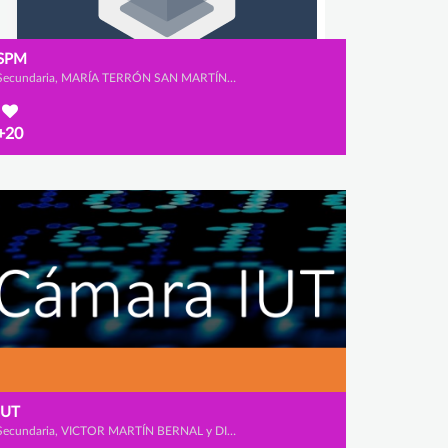
SPM
Secundaria, MARÍA TERRÓN SAN MARTÍN, SARA SAAD MARTÍN y PATRICIA RUIZ DEL PORTAL RODRÍGUEZ
+20
IUT
Secundaria, VICTOR MARTÍN BERNAL y DIEGO BLÁZQUEZ BANDEIRAS