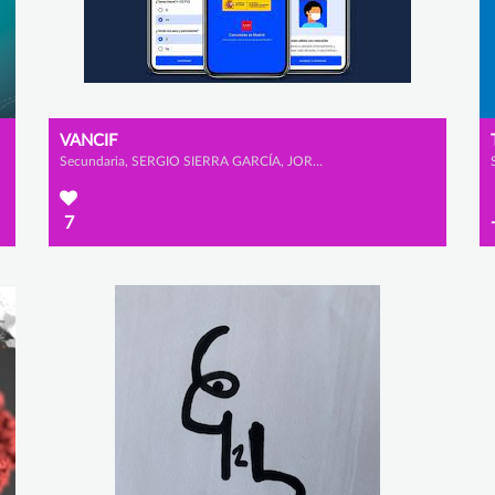
VANCIF
Secundaria, SERGIO SIERRA GARCÍA, JORGE HERNÁNDEZ MONTERO y EDEL MARTÍNEZ ALONSO
7