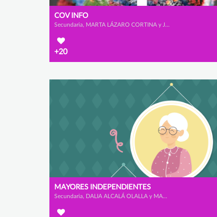
COV INFO
Secundaria, MARTA LÁZARO CORTINA y JUAN JOSÉ ZAMORA GONZÁLEZ
+20
MAYORES INDEPENDIENTES
Secundaria, DALIA ALCALÁ OLALLA y MARINA ALONSO FERNÁNDEZ