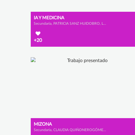
IA Y MEDICINA
Secundaria, PATRICIA SANZ HUIDOBRO, LAURA MANTECÓN HERNANZ y ICÍAR HEREDERO PÉREZ
+20
MIZONA
Secundaria, CLAUDIA QUIÑONEROGÓMEZ, MACARENA CANO CALDERÓN y SOFÍA GONZÁLEZ OLMEDO