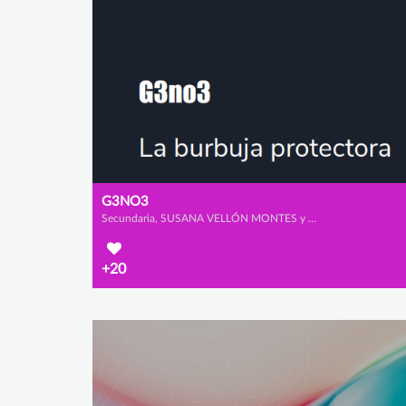
G3NO3
Secundaria, SUSANA VELLÓN MONTES y CRISTINA MALO ESCUDERO
+20