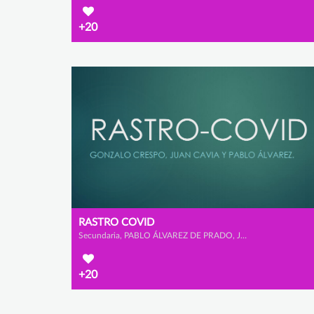
+20
RASTRO COVID
Secundaria, PABLO ÁLVAREZ DE PRADO, JUAN CAVIA BELDA y GONZALO CRESPO RODRÍGUEZ
+20