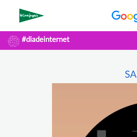
#diadeinternet
S