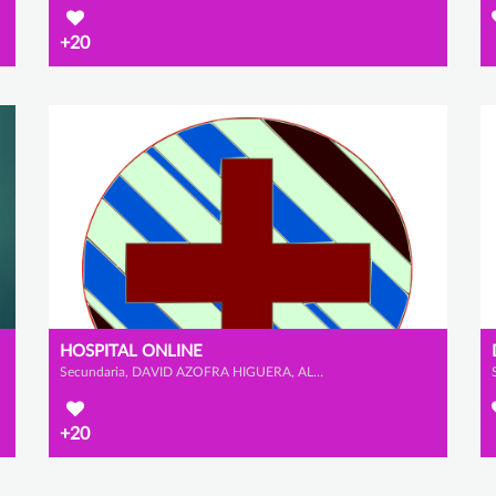
+20
HOSPITAL ONLINE
Secundaria, DAVID AZOFRA HIGUERA, ALEJANDRO BLANCO GARCÍA y HÉCTOR HERNÁNDEZ CRISTÓBAL
+20