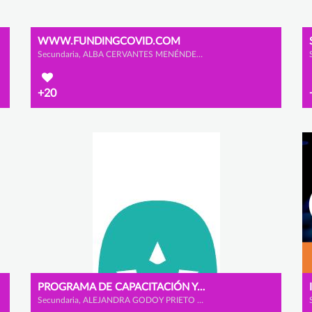
WWW.FUNDINGCOVID.COM
Secundaria, ALBA CERVANTES MENÉNDEZ, CLAUDIA LÓPEZ GONZÁLEZ y YARA GONZÁLEZ DE ANDRES
+20
PROGRAMA DE CAPACITACIÓN Y FORMACIÓN
Secundaria, ALEJANDRA GODOY PRIETO y SILVIA RELAÑO RECIO