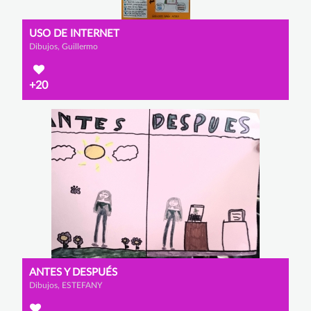
USO DE INTERNET
Dibujos, Guillermo
+20
ANTES Y DESPUÉS
Dibujos, ESTEFANY