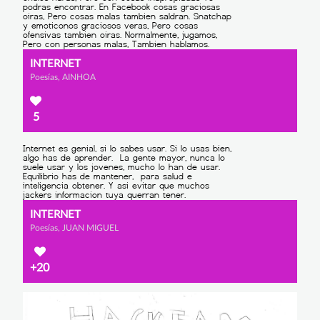
INTERNET
Poesías, AINHOA
5
INTERNET
Poesías, JUAN MIGUEL
+20