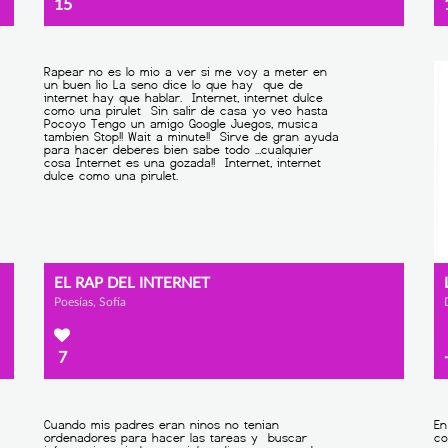
15
EL RAP DEL INTERNET
Poesías, Sofía
7