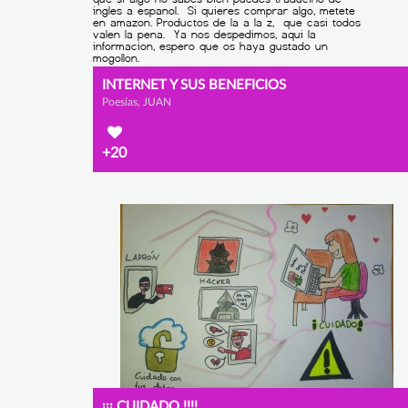
INTERNET Y SUS BENEFICIOS
Poesías, JUAN
+20
¡¡¡ CUIDADO !!!!