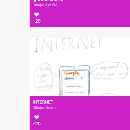
Dibujos, LAURA
+20
INTERNET
Dibujos, Sergio
+20