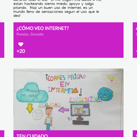
¿CÓMO VEO INTERNET?
Poesías, Gonzalo
+20
TEN CUIDADO