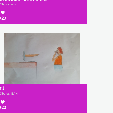
Dibujos, Ana
+20
TÚ
Dibujos, IZAN
+20