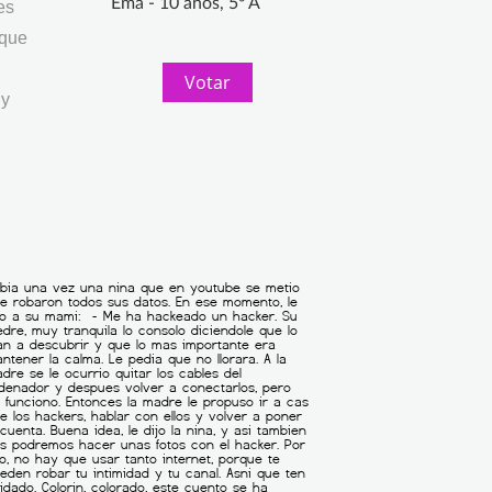
Ema - 10 años, 5º A
es
 que
Votar
 y