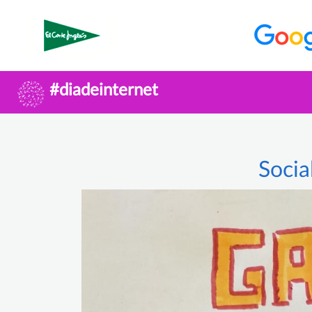
#diadeinternet
Socia