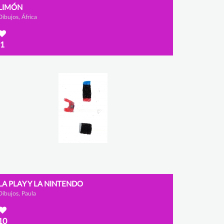
LIMÓN
Dibujos, África
1
LA PLAY Y LA NINTENDO
Dibujos, Paula
10