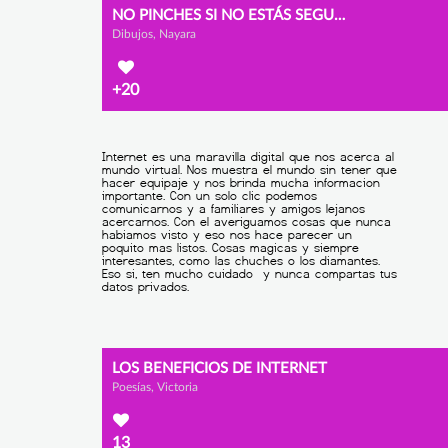
NO PINCHES SI NO ESTÁS SEGURO
Dibujos, Nayara
+20
LOS BENEFICIOS DE INTERNET
Poesías, Victoria
13