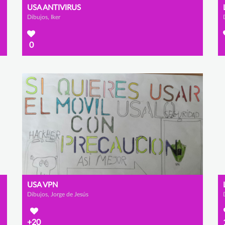
USA ANTIVIRUS
Dibujos, Iker
0
USA VPN
Dibujos, Jorge de Jesús
+20