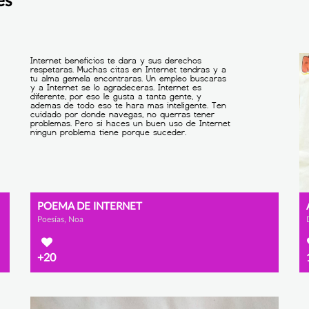
es
POEMA DE INTERNET
Poesías, Noa
+20