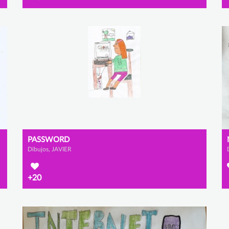
PASSWORD
Dibujos, JAVIER
+20