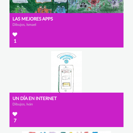
LAS MEJORES APPS
Dibujos, Ismael
1
UN DÍA EN INTERNET
Dibujos, Iván
7