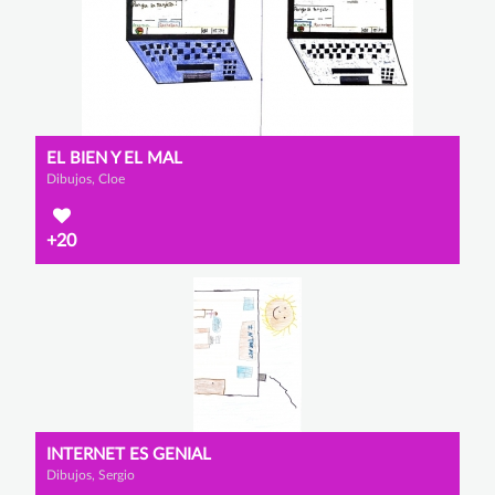
EL BIEN Y EL MAL
Dibujos, Cloe
+20
INTERNET ES GENIAL
Dibujos, Sergio