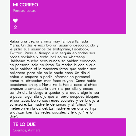
MI CORREO
Poesías, Lucas
2
TE LO DIJE
Cuentos, Ainhara