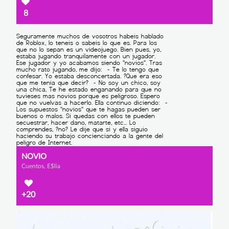
8
NOVIO
Cuentos, E$lia
+20