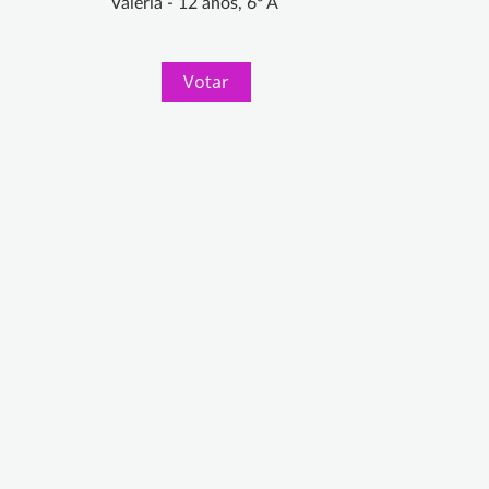
Valeria - 12 años, 6º A
Votar