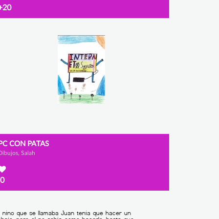
+20
PC CON PATAS
Dibujos, Salah
0