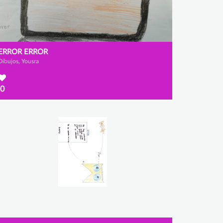
ERROR ERROR
Dibujos, Yousra
0