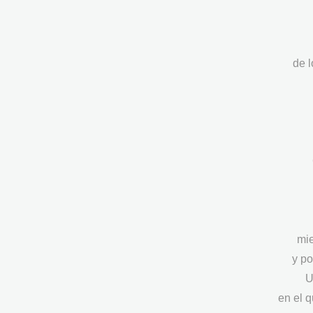
de 
mi
y po
U
en el q