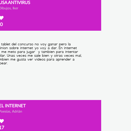
USA ANTIVIRUS
Dibujos, Iker
0
EL INTERNET
Poesías, Adrián
17