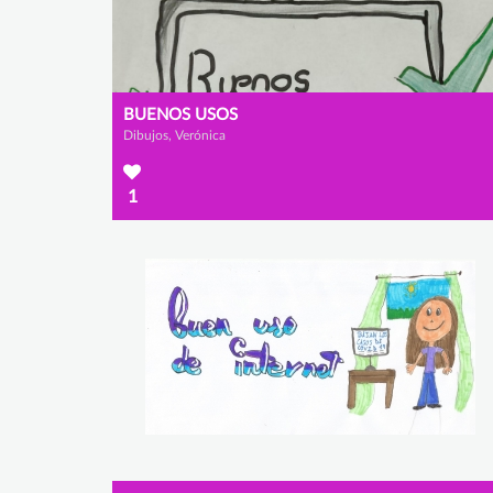
BUENOS USOS
Dibujos, Verónica
1