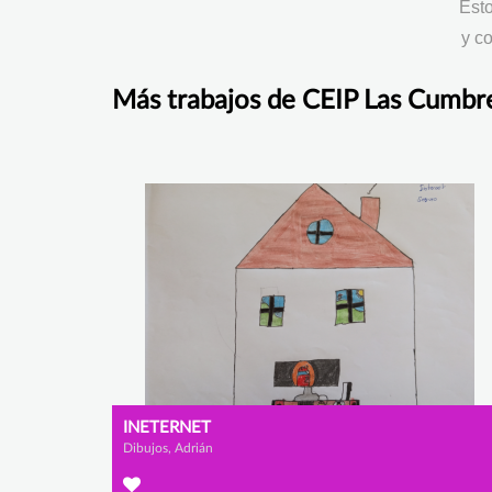
Esto
y co
Más trabajos de CEIP Las Cumbr
INETERNET
Dibujos, Adrián