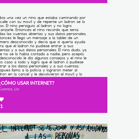
¿CÓMO USAR INTERNET?
Cuentos, Lin
1