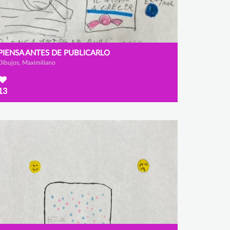
PIENSA ANTES DE PUBLICARLO
Dibujos, Maximiliano
13