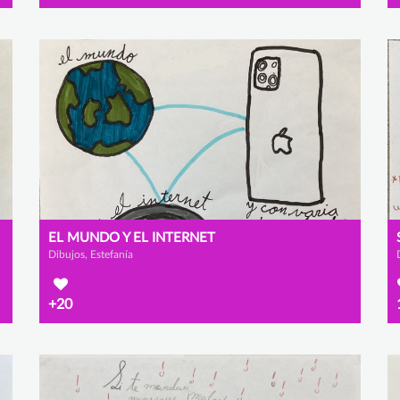
EL MUNDO Y EL INTERNET
Dibujos, Estefanía
+20