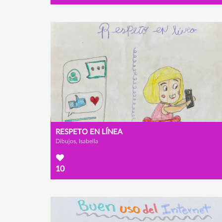
RESPETO EN LÍNEA
Dibujos, Isabella
10