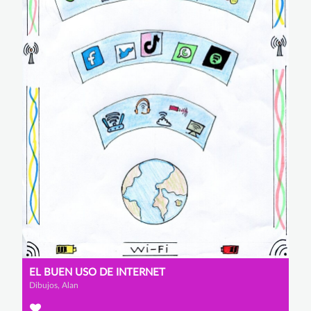
EL BUEN USO DE INTERNET
Dibujos, Alan