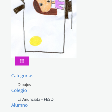
Categorias
Dibujos
Colegio
La Anunciata - FESD
Alumno