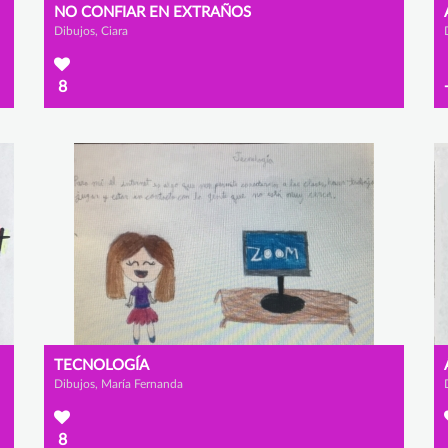
NO CONFIAR EN EXTRAÑOS
Dibujos, Ciara
8
TECNOLOGÍA
Dibujos, María Fernanda
8