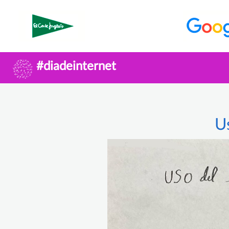
#diadeinternet
U