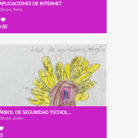
APLICACIONES DE INTERNET
Dibujos, Pedro
+20
ÁRBOL DE SEGURIDAD TECNOLÓGICA
Dibujos, Emilio
5