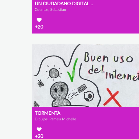
UN CIUDADANO DIGITAL…
Cuentos, Sebastián
+20
TORMENTA
Dibujos, Pamela Michelle
+20