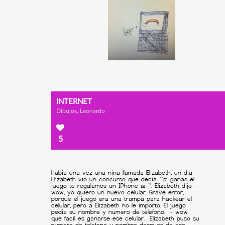
INTERNET
Dibujos, Leonardo
5