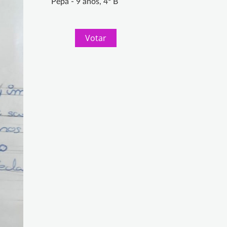
Pepa - 9 años, 4º B
Votar