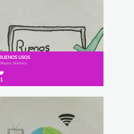
BUENOS USOS
Dibujos, Verónica
1