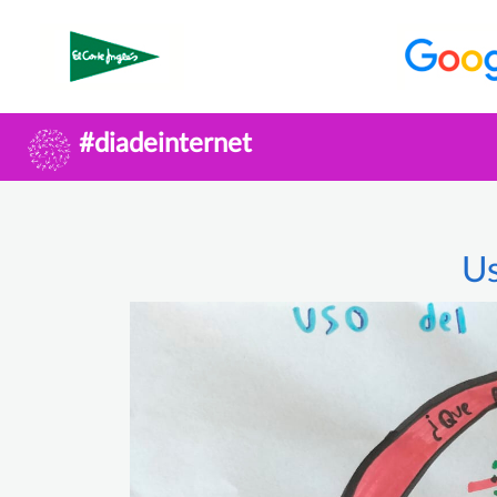
#diadeinternet
Us