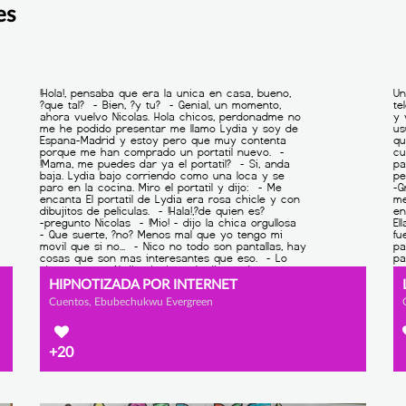
es
HIPNOTIZADA POR INTERNET
Cuentos, Ebubechukwu Evergreen
+20