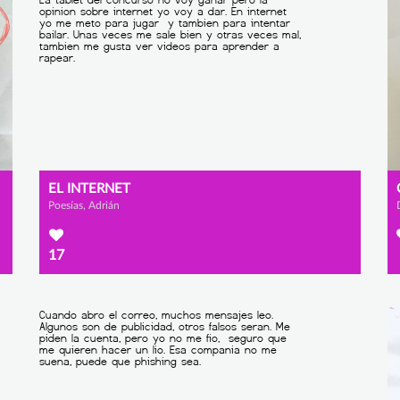
EL INTERNET
Poesías, Adrián
17