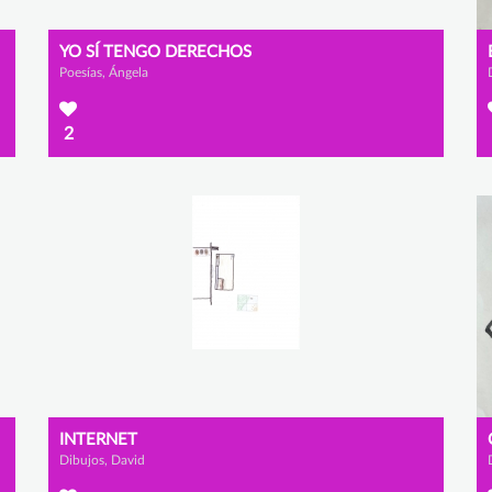
YO SÍ TENGO DERECHOS
Poesías, Ángela
2
INTERNET
Dibujos, David