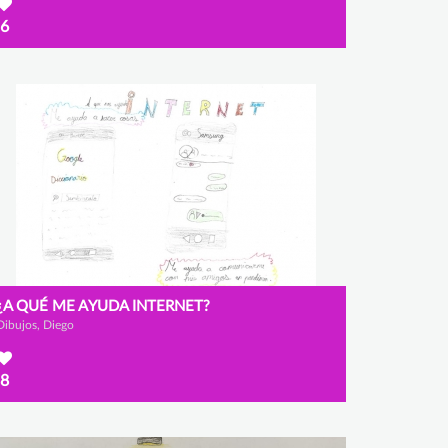
6
¿A QUÉ ME AYUDA INTERNET?
Dibujos, Diego
8