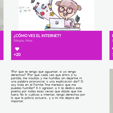
¿CÓMO VES EL INTERNET?
Dibujos, Mara
+20