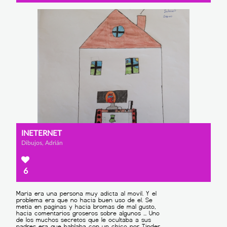
INETERNET
Dibujos, Adrián
6