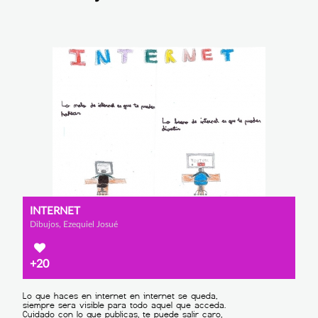
INTERNET
Dibujos, Ezequiel Josué
+20