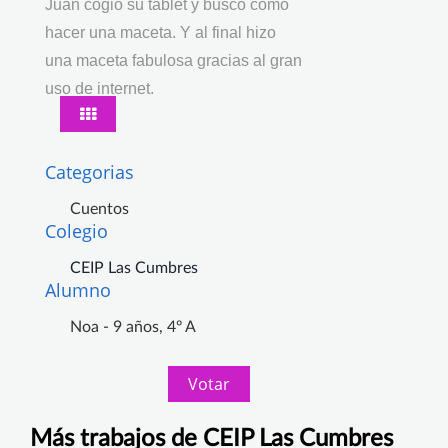
Juan cogió su tablet y buscó cómo
hacer una maceta. Y al final hizo
una maceta fabulosa gracias al gran
uso de internet.
Categorias
Cuentos
Colegio
CEIP Las Cumbres
Alumno
Noa - 9 años, 4º A
Votar
Más trabajos de CEIP Las Cumbres