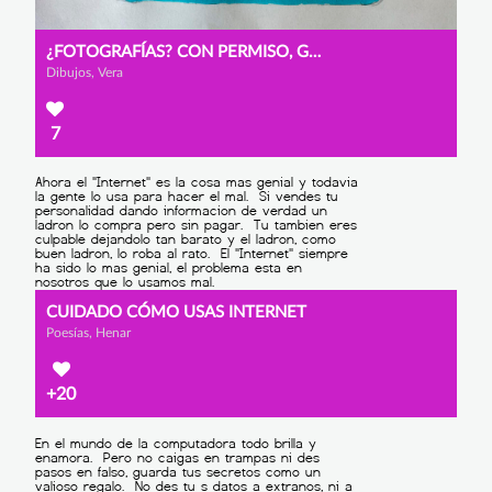
¿FOTOGRAFÍAS? CON PERMISO, GRACIAS
Dibujos, Vera
7
CUIDADO CÓMO USAS INTERNET
Poesías, Henar
+20