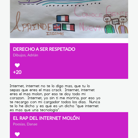
DERECHO A SER RESPETADO
Dibujos, Adrián
+20
EL RAP DEL INTERNET MOLÓN
Poesías, Danae