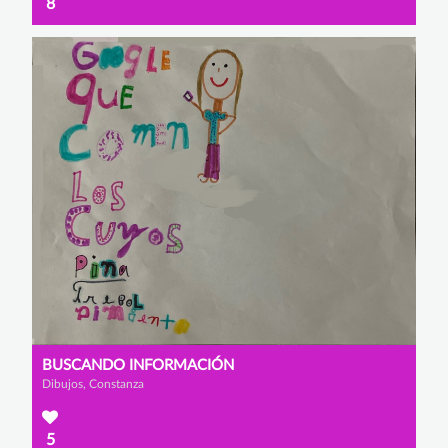
8
BUSCANDO INFORMACIÓN
Dibujos, Constanza
5