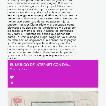
EL MUNDO DE INTERNET CON DIANA
Cuentos, Sara
6