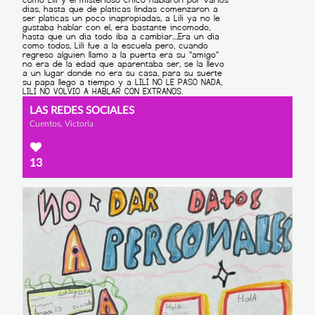
LAS REDES SOCIALES
Cuentos, Victoria
13