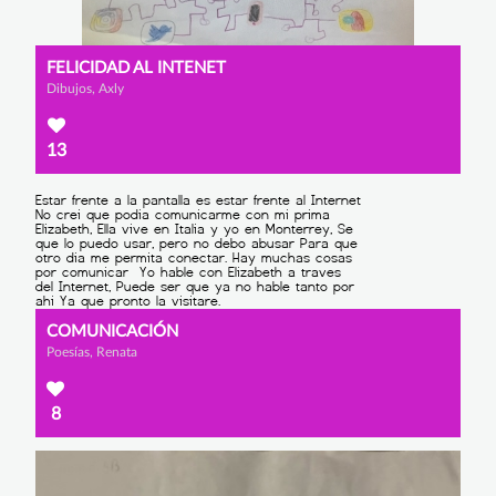
FELICIDAD AL INTENET
Dibujos, Axly
13
COMUNICACIÓN
Poesías, Renata
8