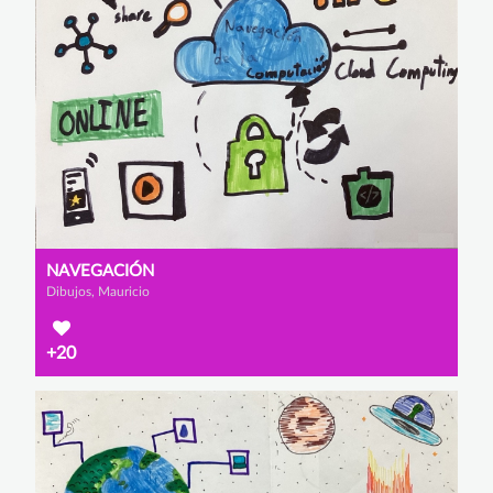
NAVEGACIÓN
Dibujos, Mauricio
+20