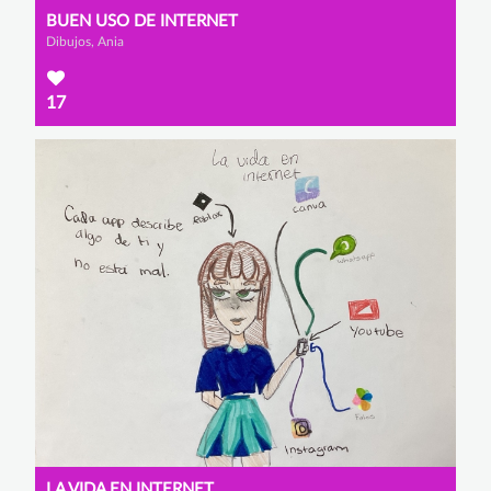
BUEN USO DE INTERNET
Dibujos, Ania
17
LA VIDA EN INTERNET