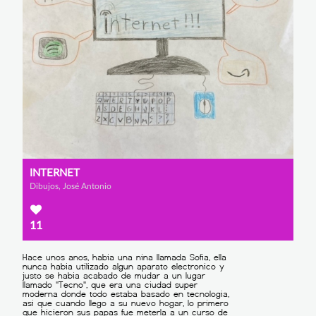
INTERNET
Dibujos, José Antonio
11