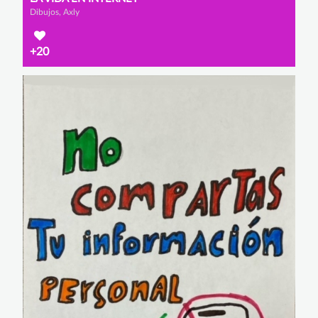
Dibujos, Axly
+20