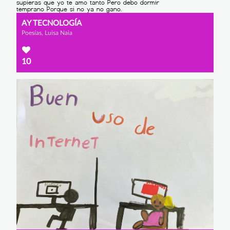
AY TECNOLOGÍA
Poesías, Luisa Naia
10