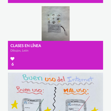
CLASES EN LÍNEA
Dibujos, León
6