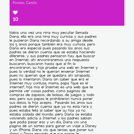
Poesías, Camila
10