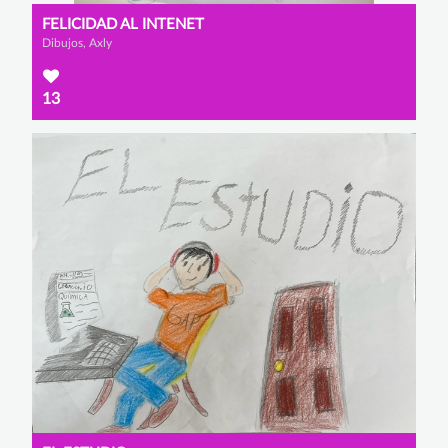
FELICIDAD AL INTENET
Dibujos, Axly
13