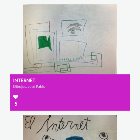
INTERNET
Dibujos, José Pablo
5