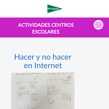
ACTIVIDADES CENTROS
ESCOLARES
Hacer y no hacer
en Internet