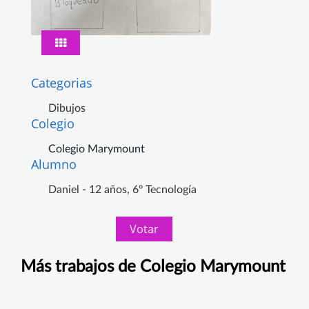
Categorias
Dibujos
Colegio
Colegio Marymount
Alumno
Daniel - 12 años, 6º Tecnología
Votar
Más trabajos de Colegio Marymount