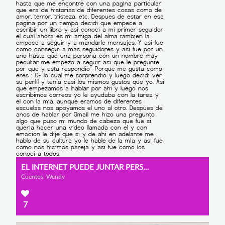
EL INTERNET PUEDE JUNTAR PERSONAS
Cuentos, Wendy
7