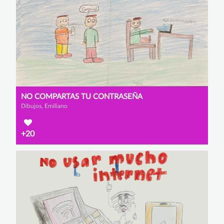
NO COMPARTAS TU CONTRASEÑA
Dibujos, Emiliano
+20