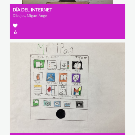
DÍA DEL INTERNET
Dibujos, Miguel Ángel
6