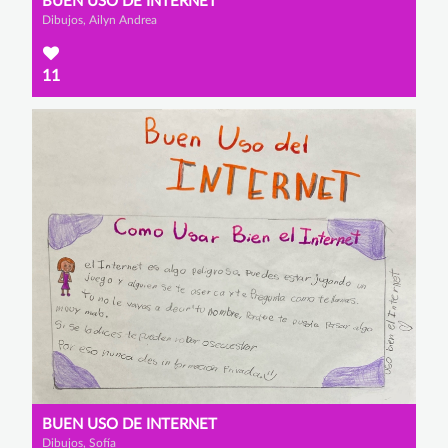
BUEN USO DE INTERNET
Dibujos, Ailyn Andrea
11
BUEN USO DE INTERNET
Dibujos, Sofía