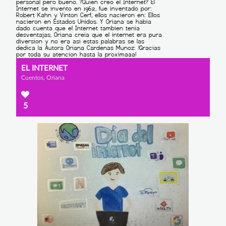
EL INTERNET
Cuentos, Oriana
5