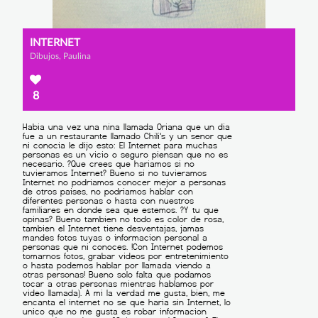
INTERNET
Dibujos, Paulina
8