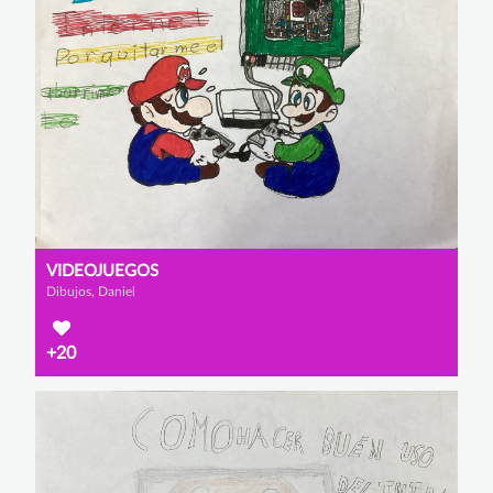
VIDEOJUEGOS
Dibujos, Daniel
+20