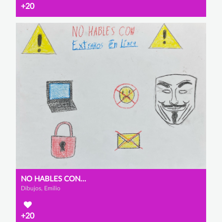
+20
NO HABLES CON...
Dibujos, Emilio
+20