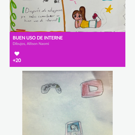
BUEN USO DE INTERNE
Dibujos, Allison Naomi
+20