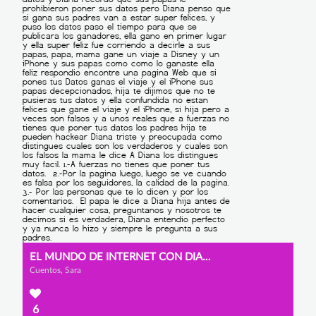
EL MUNDO DE INTERNET CON DIANA
Cuentos, Sara
6