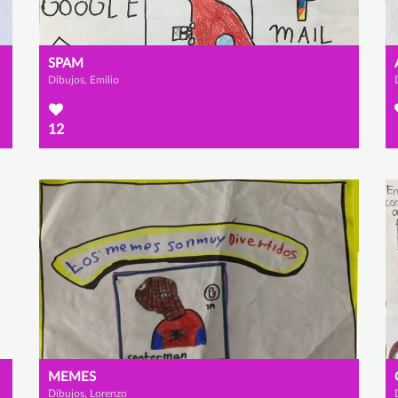
SPAM
Dibujos, Emilio
12
MEMES
Dibujos, Lorenzo