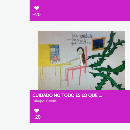
+20
CUIDADO NO TODO ES LO QUE PARECE
Dibujos, Camila
+20