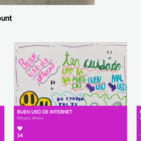
ount
BUEN USO DE INTERNET
Dibujos, Jimena
14