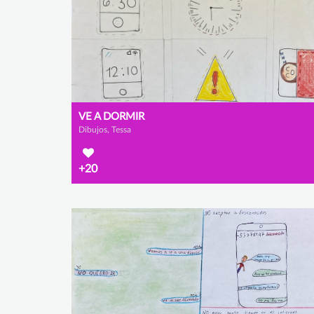
VE A DORMIR
Dibujos, Tessa
+20