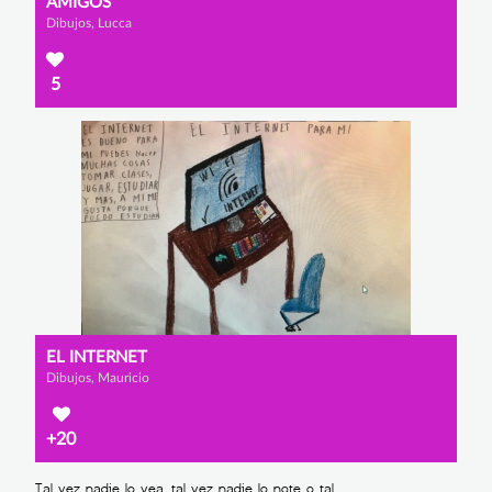
AMIGOS
Dibujos, Lucca
5
EL INTERNET
Dibujos, Mauricio
+20