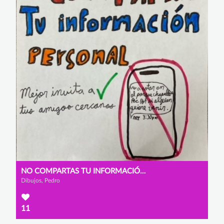
NO COMPARTAS TU INFORMACIÓN PERSONAL
Dibujos, Pedro
11