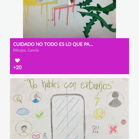
CUIDADO NO TODO ES LO QUE PARECE
Dibujos, Camila
+20