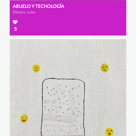
ABUELO Y TECNOLOGÍA
Dibujos, Luisa
5