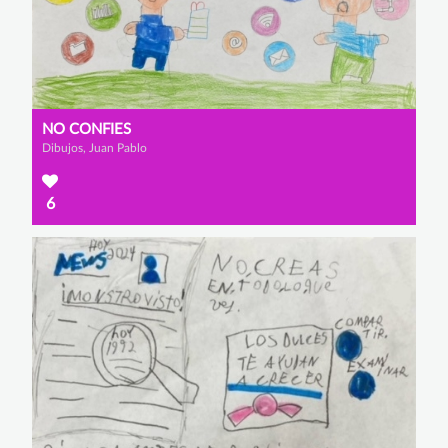
NO CONFIES
Dibujos, Juan Pablo
6