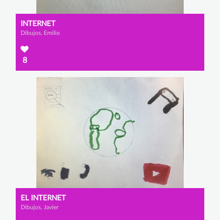
INTERNET
Dibujos, Emilio
8
EL INTERNET
Dibujos, Javier