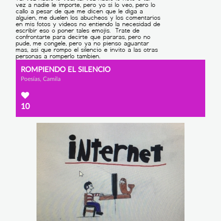
ROMPIENDO EL SILENCIO
Poesías, Camila
10