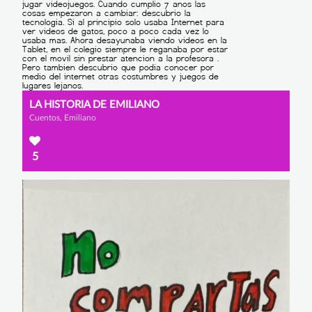
LA HISTORIA DE EMILIANO
Cuentos, Emiliano
5