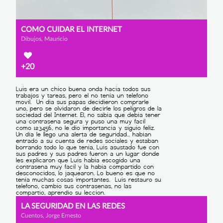
COMO CUIDAR EL INTERNET
Dibujos, Mauricio
+20
LA SEGURIDAD EN LAS REDES
Cuentos, Jorge Ernesto