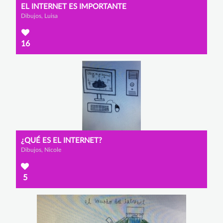
EL INTERNET ES IMPORTANTE
Dibujos, Luisa
16
¿QUÉ ES EL INTERNET?
Dibujos, Nicole
5