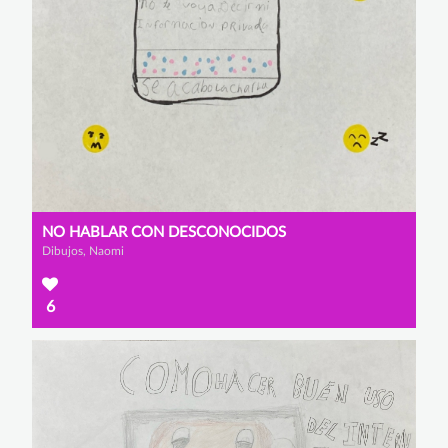
NO HABLAR CON DESCONOCIDOS
Dibujos, Naomi
6