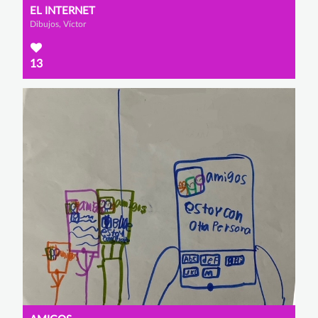
EL INTERNET
Dibujos, Víctor
13