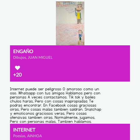
ENGAÑO
Dibujos, JUAN MIGUEL
+20
INTERNET
Poesías, AINHOA