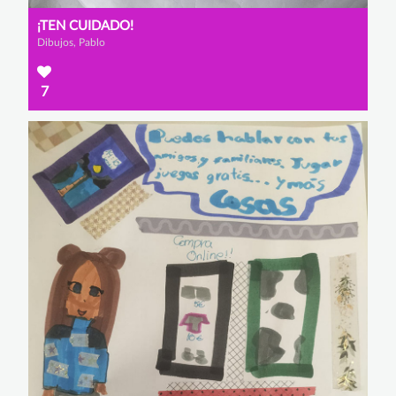
¡TEN CUIDADO!
Dibujos, Pablo
7