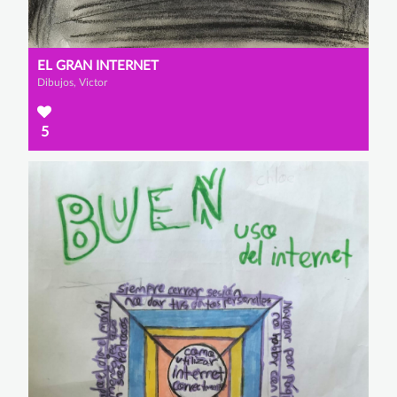
EL GRAN INTERNET
Dibujos, Victor
5