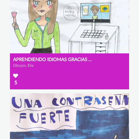
APRENDIENDO IDIOMAS GRACIAS A INTERNET
Dibujos, Elia
5