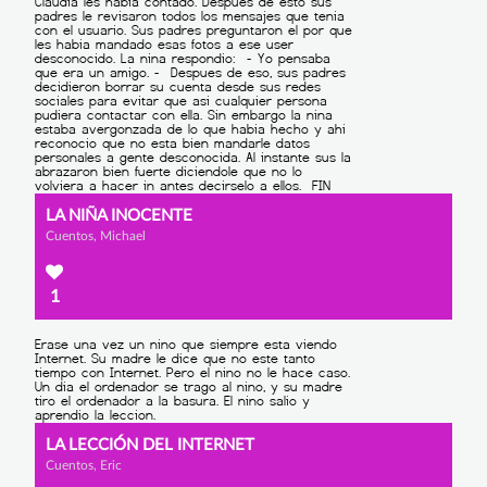
LA NIÑA INOCENTE
Cuentos, Michael
1
LA LECCIÓN DEL INTERNET
Cuentos, Eric