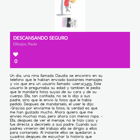
DESCANSANDO SEGURO
Dibujos, Paula
0