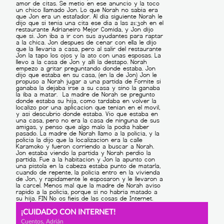
¡CUIDADO CON INTERNET!
Cuentos, Adrián