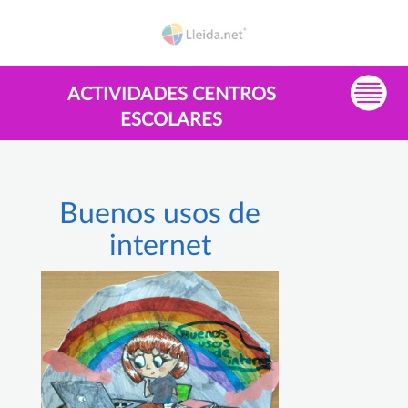
ACTIVIDADES CENTROS
ESCOLARES
Buenos usos de
internet