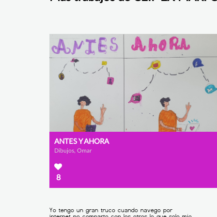
ANTES Y AHORA
Dibujos, Omar
8