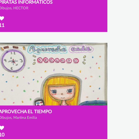
PIRATAS INFORMÁTICOS
Dibujos, HECTOR
11
APROVECHA EL TIEMPO
Dibujos, Martina Emilia
10