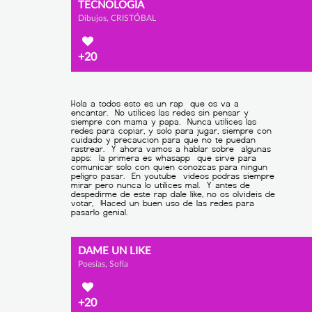
TECNOLOGÍA
Dibujos, CRISTÓBAL
+20
DAME UN LIKE
Poesías, Sofía
+20