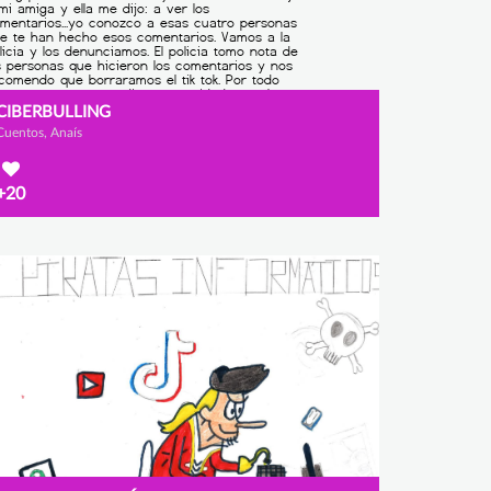
CIBERBULLING
Cuentos, Anaís
+20