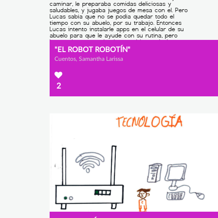
"EL ROBOT ROBOTÍN"
Cuentos, Samantha Larissa
2