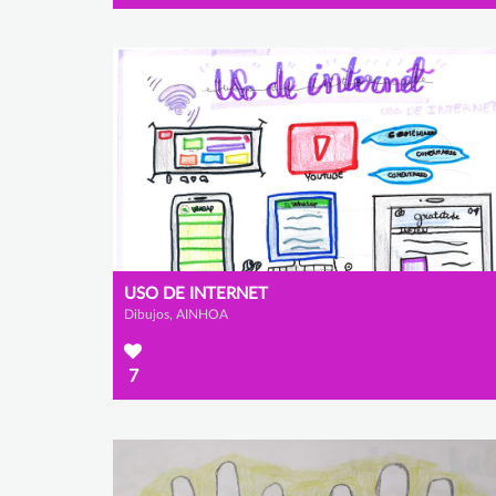
USO DE INTERNET
Dibujos, AINHOA
7