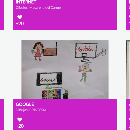
INTERNET
Dibujos, Macarena del Carmen
+20
GOOGLE
Dibujos, CRISTÓBAL
+20