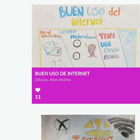
BUEN USO DE INTERNET
Dibujos, Ailyn Andrea
11