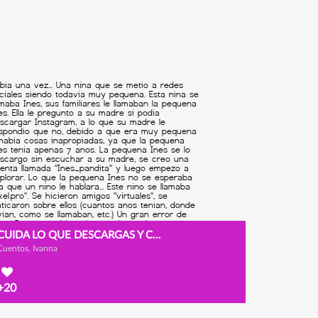
CUIDA LO QUE DESCARGAS Y CON QUIEN HABLAS
Cuentos, Ivanna
+20