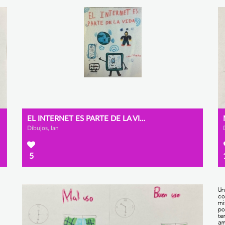
EL INTERNET ES PARTE DE LA VIDA
Dibujos, Ian
5