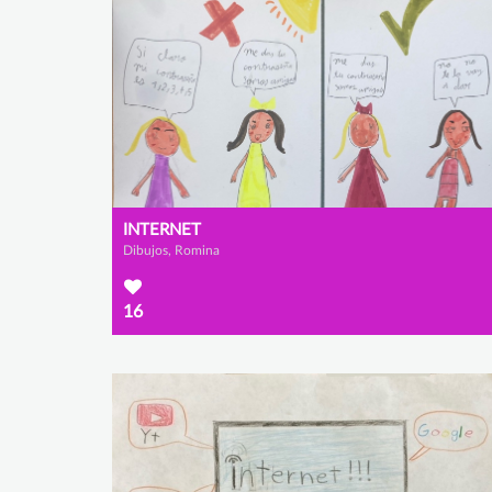
INTERNET
Dibujos, Romina
16