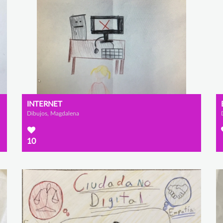
INTERNET
Dibujos, Magdalena
10