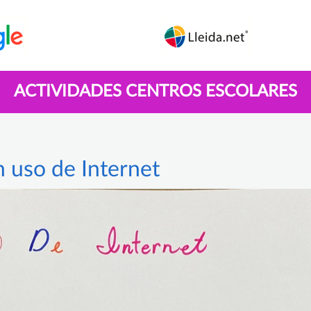
ACTIVIDADES CENTROS ESCOLARES
 uso de Internet