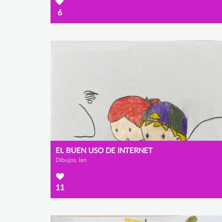
6
EL BUEN USO DE INTERNET
Dibujos, Ian
11