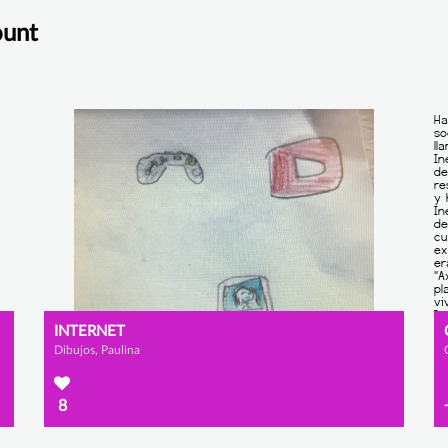
ount
INTERNET
Dibujos, Paulina
8