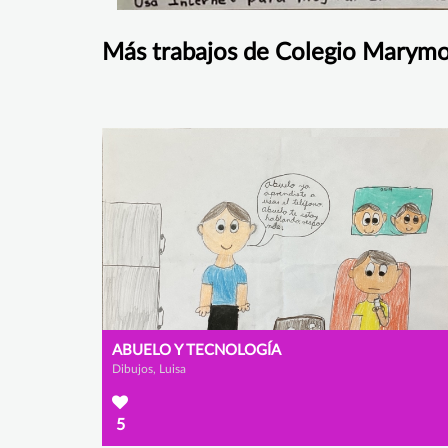
Más trabajos de Colegio Marym
ABUELO Y TECNOLOGÍA
Dibujos, Luisa
5