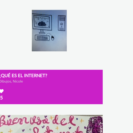
¿QUÉ ES EL INTERNET?
Dibujos, Nicole
5