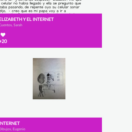
ELIZABETH Y EL INTERNET
Cuentos, Sarah
+20
INTERNET
Dibujos, Eugenio