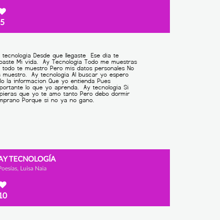
5
AY TECNOLOGÍA
Poesías, Luisa Naia
10