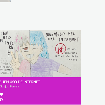
BUEN USO DE INTERNET
Dibujos, Pamela
19