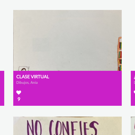
CLASE VIRTUAL
Dibujos, Ania
9