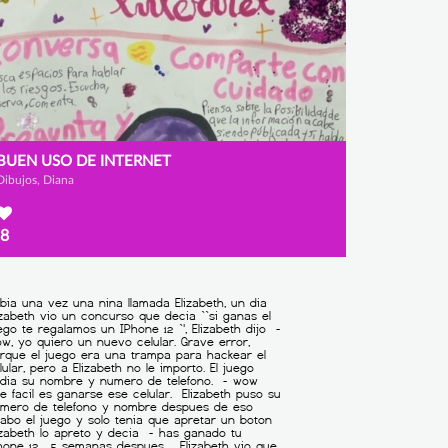
BUEN USO DE INTERNET
Dibujos, Diana
8