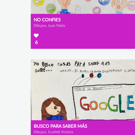
NO CONFIES
Dibujos, Juan Pablo
6
BUSCO PARA SABER MÁS
Dibujos, Scarlett Victoria