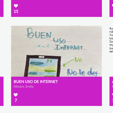
15
BUEN USO DE INTERNET
Dibujos, Emilia
7