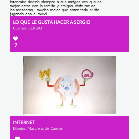
LO QUE LE GUSTA HACER A SERGIO
Cuentos, SERGIO
7
INTERNET
Dibujos, Macarena del Carmen