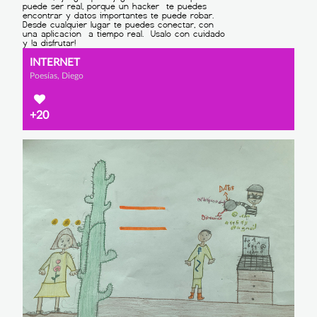
INTERNET
Poesías, Diego
+20