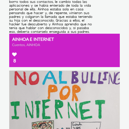
AINHOA E INTERNET
Cuentos, AINHOA
8