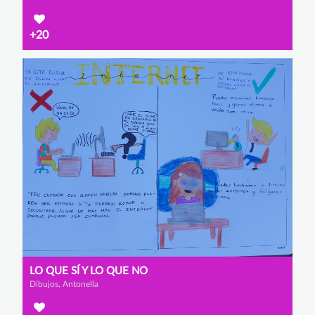
+20
LO QUE SÍ Y LO QUE NO
Dibujos, Antonella