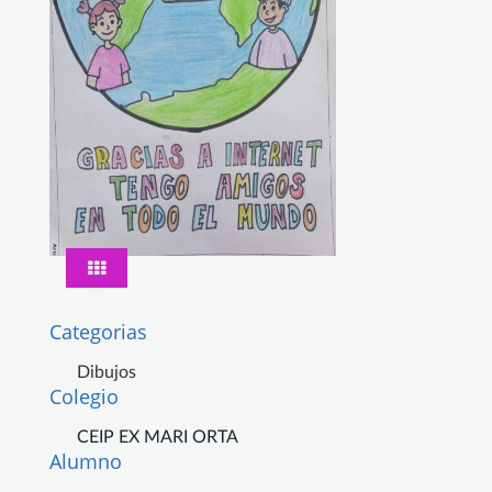
Categorias
Dibujos
Colegio
CEIP EX MARI ORTA
Alumno