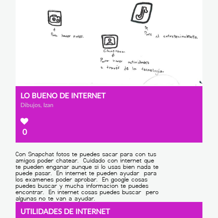
LO BUENO DE INTERNET
Dibujos, Izan
0
UTILIDADES DE INTERNET