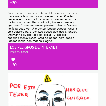
+20
LOS PELIGROS DE INTERNET
Poesías, JUAN
+20