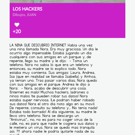
LOS HACKERS
Dibujos, JUAN
+20