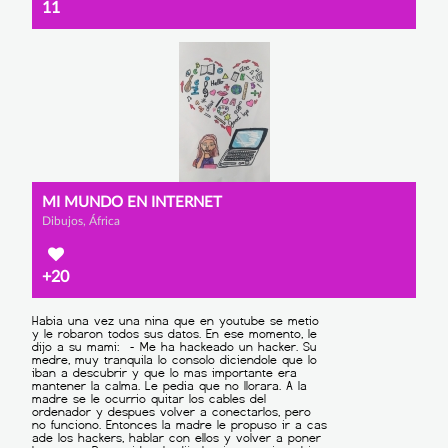
11
MI MUNDO EN INTERNET
Dibujos, África
+20