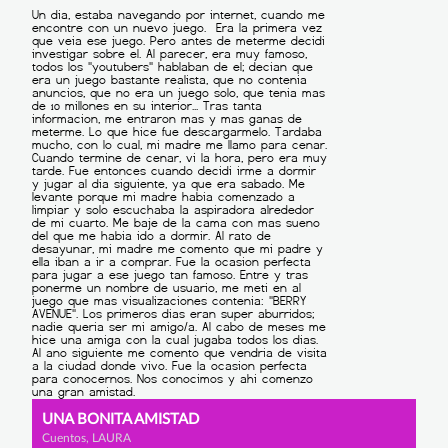
UNA BONITA AMISTAD
Cuentos, LAURA