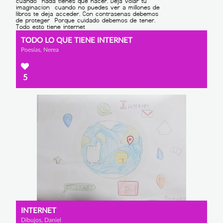
TODO LO QUE TIENE INTERNET
Poesías, Nerea
5
INTERNET
Dibujos, Daniel