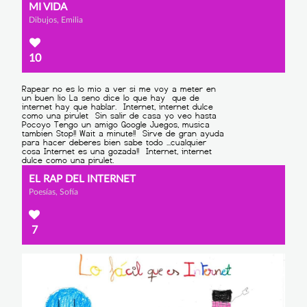
MI VIDA
Dibujos, Emilia
10
EL RAP DEL INTERNET
Poesías, Sofía
7