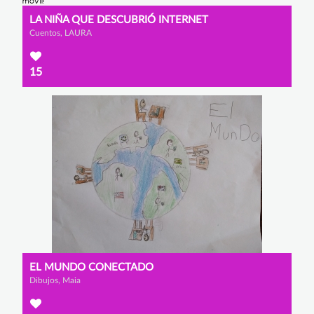
LA NIÑA QUE DESCUBRIÓ INTERNET
Cuentos, LAURA
15
EL MUNDO CONECTADO
Dibujos, Maia