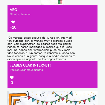
VEO
Dibujos, Jennifer
+20
¿SABES USAR INTERNET?
Poesías, Scarlett Samantha
3