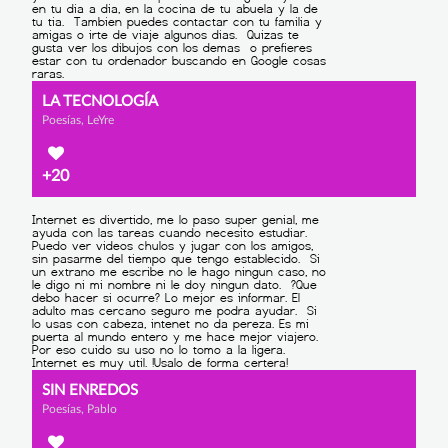
LA TECNOLOGÍA
Poesías, LeYre
+20
SIN ENREDOS
Poesías, Pablo