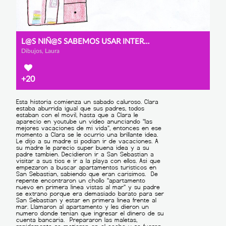
L@S NIÑ@S SABEMOS USAR INTERNET
Dibujos, Laura
+20