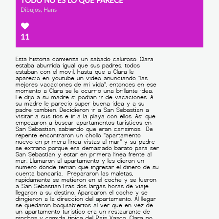
TODO NO ES LO QUE PARECE
Dibujos, Hans
11