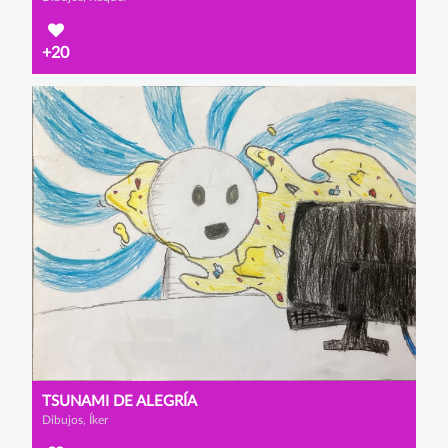
+20
TSUNAMI DE ALEGRÍA
Dibujos, Íker