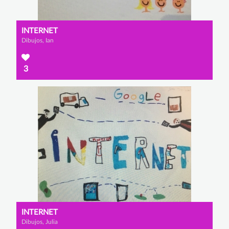
INTERNET
Dibujos, Ian
3
INTERNET
Dibujos, Julia