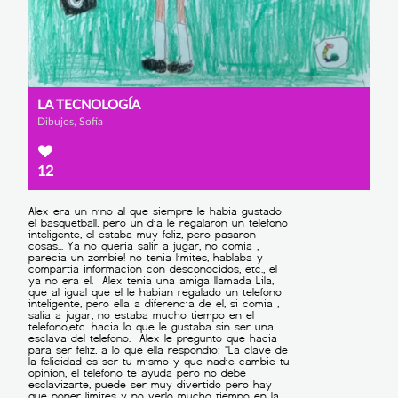
LA TECNOLOGÍA
Dibujos, Sofía
12