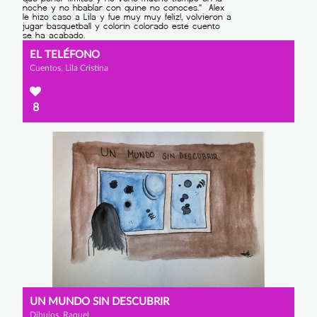
EL TELÉFONO
Cuentos, Lila Cristina
8
UN MUNDO SIN DESCUBRIR
Dibujos, Raquel