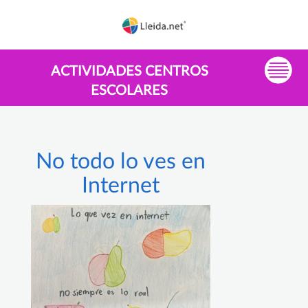
ACTIVIDADES CENTROS
ESCOLARES
No todo lo ves en
Internet