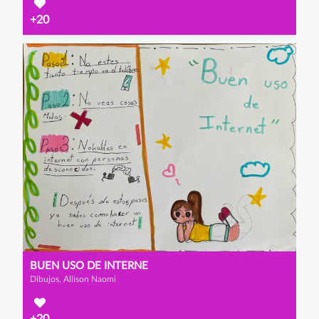
+20
BUEN USO DE INTERNE
Dibujos, Allison Naomi