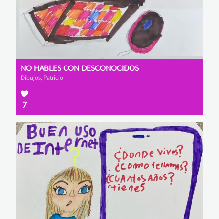
NO HABLES CON DESCONOCIDOS
Dibujos, Patricio
7