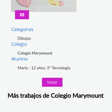
Categorias
Dibujos
Colegio
Colegio Marymount
Alumno
María - 12 años, 5º Tecnología
Votar
Más trabajos de Colegio Marymount