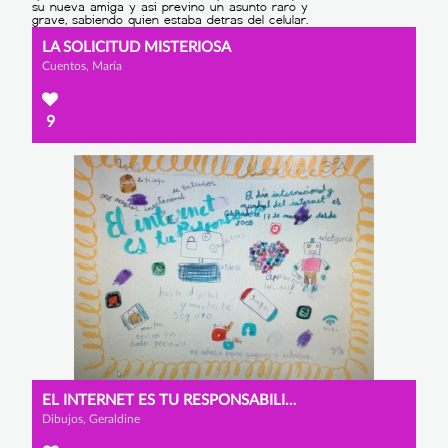
LA SOLICITUD MISTERIOSA
Cuentos, María
9
EL INTERNET ES TU RESPONSABILIDAD
Dibujos, Geraldine