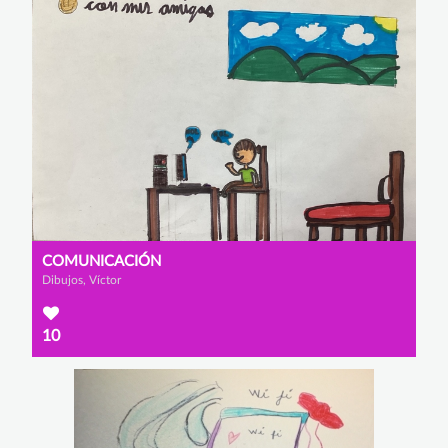
COMUNICACIÓN
Dibujos, Víctor
10