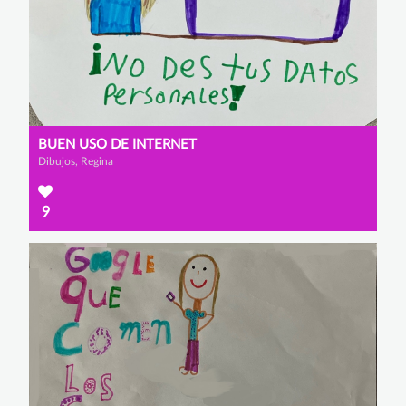
BUEN USO DE INTERNET
Dibujos, Regina
9