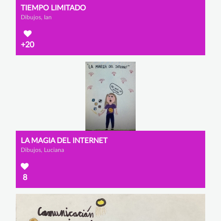
TIEMPO LIMITADO
Dibujos, Ian
+20
LA MAGIA DEL INTERNET
Dibujos, Luciana
8