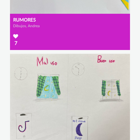
RUMORES
Dibujos, Andrea
7