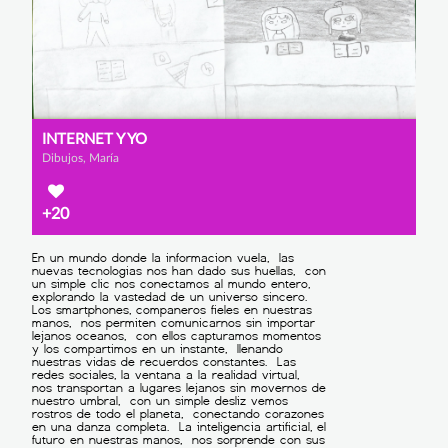
INTERNET Y YO
Dibujos, María
+20