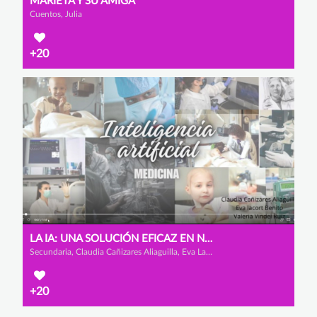
MARIETA Y SU AMIGA
Cuentos, Julia
+20
LA IA: UNA SOLUCIÓN EFICAZ EN NUESTRA ACTUALIDAD
Secundaria, Claudia Cañizares Aliaguilla, Eva Lacort Benito y Valeria Vindel Ruiz
+20