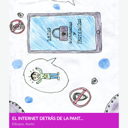
EL INTERNET DETRÁS DE LA PANTALLA
Dibujos, Aarón