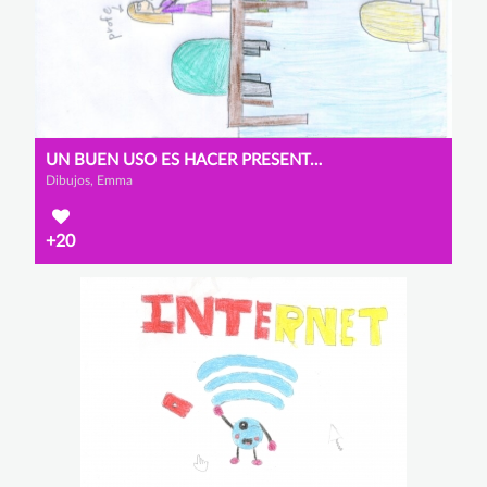
UN BUEN USO ES HACER PRESENTACIONES
Dibujos, Emma
+20