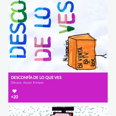
DESCONFÍA DE LO QUE VES
Dibujos, Jeyzan Enrique
+20