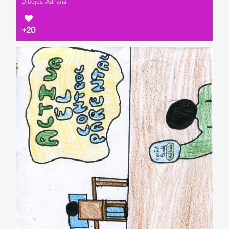
Dibujos, Adriana
+20