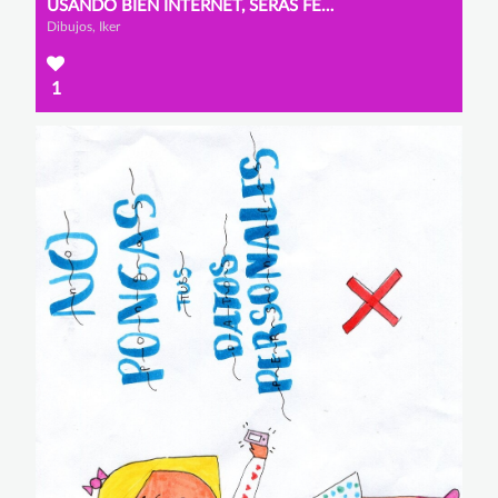
USANDO BIEN INTERNET, SERÁS FELIZ
Dibujos, Iker
1