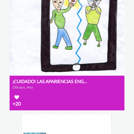
¡CUIDADO! LAS APARIENCIAS ENGAÑAN
Dibujos, Ana
+20