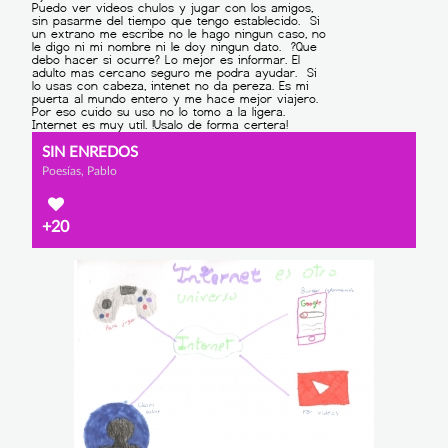
SIN ENREDOS
Poesías, Pablo
+20