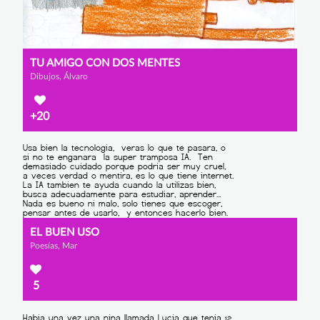
TU AMIGO CON DOS MENTES
Dibujos, Álvaro
+20
EL BUEN USO
Poesías, Mar
5