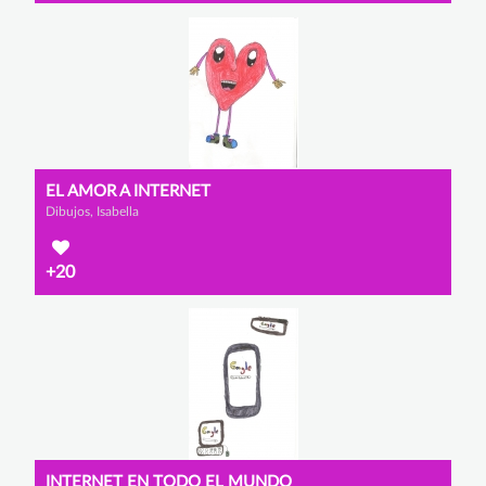
EL AMOR A INTERNET
Dibujos, Isabella
+20
INTERNET EN TODO EL MUNDO