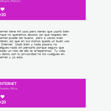
Dibujos, Marcos
+20
INTERNET
Poesías, Alicia
+20