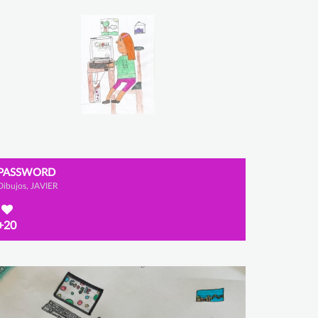
PASSWORD
Dibujos, JAVIER
+20