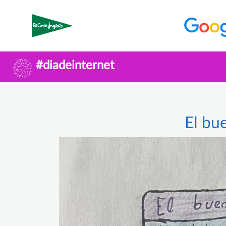
#diadeinternet
El bu