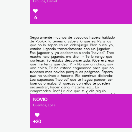
Dibujos, Daniel
6
NOVIO
Cuentos, E$lia
+20