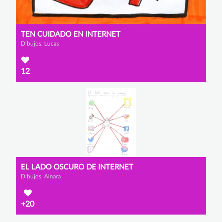
TEN CUIDADO EN INTERNET
Dibujos, Lucas
12
EL LADO OSCURO DE INTERNET
Dibujos, Ainara
+20