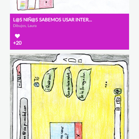
L@S NIÑ@S SABEMOS USAR INTERNET
Dibujos, Laura
+20