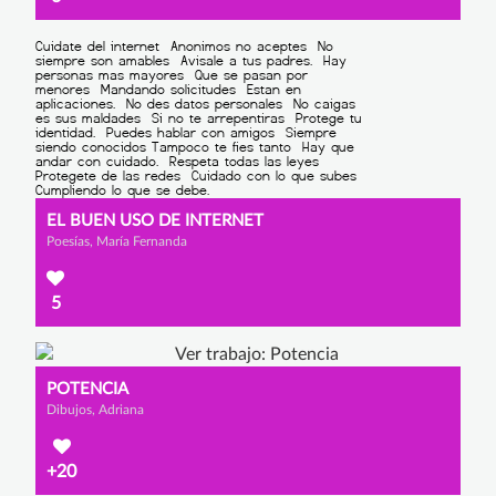
EL BUEN USO DE INTERNET
Poesías, María Fernanda
5
POTENCIA
Dibujos, Adriana
+20