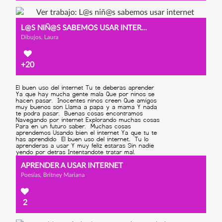
L@S NIÑ@S SABEMOS USAR INTERNET
Dibujos, Laura
+20
APRENDER A USAR INTERNET
Poesías, Britney Mariana
2