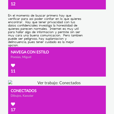
12
NAVEGA CON ESTILO
Poesías, Miguel
11
CONECTADOS
Dibujos, Kaoutar
17