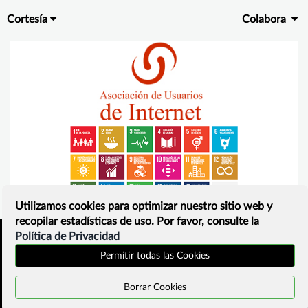
Cortesía
Colabora
Utilizamos cookies para optimizar nuestro sitio web y
recopilar estadísticas de uso. Por favor, consulte la
Política de Privacidad
Inicio
Política de privacidad
Permitir todas las Cookies
¿Que es?
Contacto
Borrar Cookies