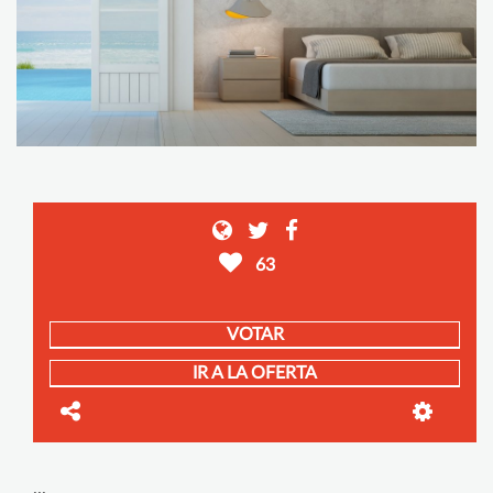
63
VOTAR
IR A LA OFERTA
...