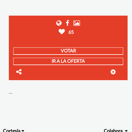
65
VOTAR
IR A LA OFERTA
...
Cortesía
Colabora