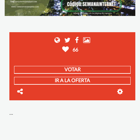
66
VOTAR
IR A LA OFERTA
...