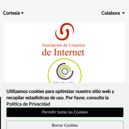
Cortesía
Colabora
Utilizamos cookies para optimizar nuestro sitio web y
recopilar estadísticas de uso. Por favor, consulte la
Política de Privacidad
Inicio
Política de privacidad
Permitir todas las Cookies
¿Que es?
Contacto
Borrar Cookies