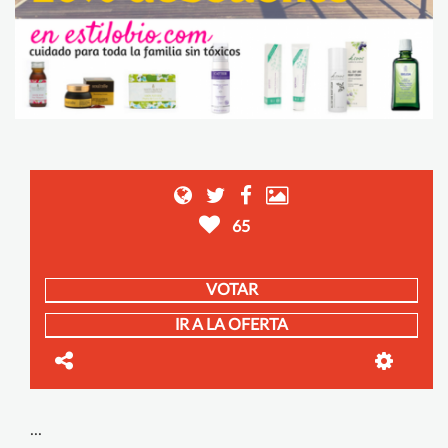
65
VOTAR
IR A LA OFERTA
...